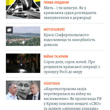
ПРАВА ЛЮДИНИ
Мить – і ти шпигун. Як у
кримських судах розглядають
звинувачення в держзраді
ФОТОГАЛЕРЕЇ
Краса Сімферопольського
водосховища та занедбаність
довкола
ВІЙНА ТА КРИМ
Сорок днів, сорок ночей. Про
результати кримської операції з
примусу Росії до миру
ПОЛІТИКА
«Короткострокова акція
перетворилася на війну на
виснаження»: Як пропаганда РФ
у Криму пояснює невдачі «СВО»
та залякує «мінними атаками»