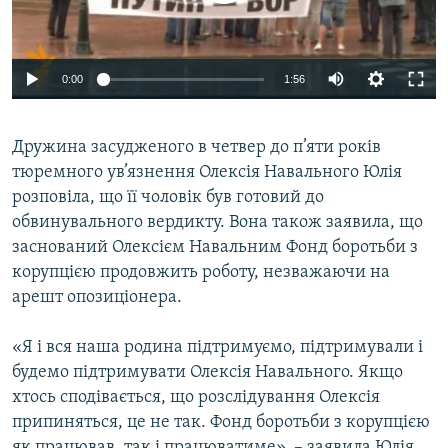
ВІДЕОУРОКИ «ELIFBE»
Русский
СВІДЧЕННЯ ОКУПАЦІЇ
Qırımtatar
0:00
1:56
УКРАЇНСЬКА ПРОБЛЕМА КРИМУ
ДОЛУЧАЙСЯ!
ІНФОГРАФІКА
Дружина засудженого в четвер до п’яти років
тюремного ув’язнення Олексія Навального Юлія
розповіла, що її чоловік був готовий до
Усі сайти RFE/RL
обвинувального вердикту. Вона також заявила, що
заснований Олексієм Навальним Фонд боротьби з
корупцією продовжить роботу, незважаючи на
арешт опозиціонера.
«Я і вся наша родина підтримуємо, підтримували і
будемо підтримувати Олексія Навального. Якщо
хтось сподівається, що розслідування Олексія
припиняться, це не так. Фонд боротьби з корупцією
як працював, так і працюватиме», – заявила Юлія