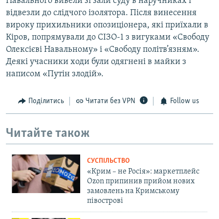
Навального вивели зі зали суду в наручниках і
відвезли до слідчого ізолятора. Після винесення
вироку прихильники опозиціонера, які приїхали в
Кіров, попрямували до СІЗО-1 з вигуками «Свободу
Олексієві Навальному» і «Свободу політв’язням».
Деякі учасники ходи були одягнені в майки з
написом «Путін злодій».
Поділитись
Читати без VPN
Follow us
Читайте також
СУСПІЛЬСТВО
«Крим – не Росія»: маркетплейс
Ozon припинив прийом нових
замовлень на Кримському
півострові