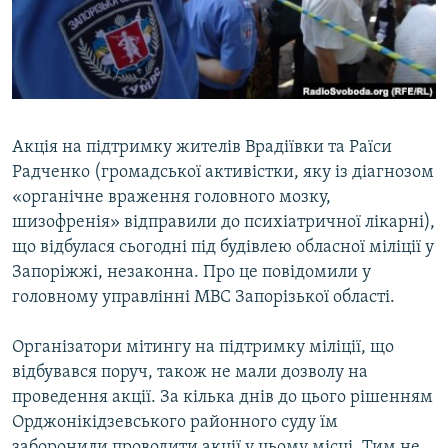
ВІДЕОУРОКИ «ELIFBE»
Русский
СВІДЧЕННЯ ОКУПАЦІЇ
Qırımtatar
УКРАЇНСЬКА ПРОБЛЕМА КРИМУ
ДОЛУЧАЙСЯ!
ІНФОГРАФІКА
Акція на підтримку жителів Врадіївки та Раїси
Радченко (громадської активістки, яку із діагнозом
«органічне враження головного мозку,
Усі сайти RFE/RL
шизофренія» відправили до психіатричної лікарні),
що відбулася сьогодні під будівлею обласної міліції у
Запоріжжі, незаконна. Про це повідомили у
головному управлінні МВС Запорізької області.
Організатори мітингу на підтримку міліції, що
відбувався поруч, також не мали дозволу на
проведення акції. За кілька днів до цього рішенням
Орджонікідзевського районного суду їм
заборонили проводити акції у цьому місці. Тим не