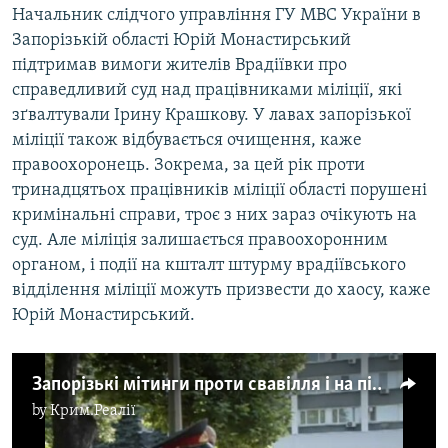
Начальник слідчого управління ГУ МВС України в
Запорізькій області Юрій Монастирський
підтримав вимоги жителів Врадіївки про
справедливий суд над працівниками міліції, які
зґвалтували Ірину Крашкову. У лавах запорізької
міліції також відбувається очищення, каже
правоохоронець. Зокрема, за цей рік проти
тринадцятьох працівників міліції області порушені
кримінальні справи, троє з них зараз очікують на
суд. Але міліція залишається правоохоронним
органом, і події на кшталт штурму врадіївського
відділення міліції можуть призвести до хаосу, каже
Юрій Монастирський.
Запорізькі мітинги проти свавілля і на підтримку міліції
by
Крим.Реалії