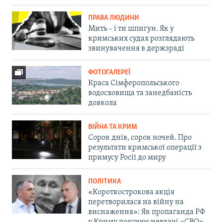
ПРАВА ЛЮДИНИ
Мить – і ти шпигун. Як у
кримських судах розглядають
звинувачення в держзраді
ФОТОГАЛЕРЕЇ
Краса Сімферопольського
водосховища та занедбаність
довкола
ВІЙНА ТА КРИМ
Сорок днів, сорок ночей. Про
результати кримської операції з
примусу Росії до миру
ПОЛІТИКА
«Короткострокова акція
перетворилася на війну на
виснаження»: Як пропаганда РФ
у Криму пояснює невдачі «СВО»