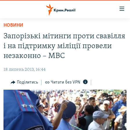
Доступність
посилання
Перейти
НОВИНИ
до
НОВИНИ
Запорізькі мітинги проти свавілля
основного
ВОДА.КРИМ
матеріалу
і на підтримку міліції провели
ВІДЕО ТА ФОТО
Перейти
незаконно – МВС
до
ПОЛІТИКА
основної
18 липень 2013, 16:44
БЛОГИ
навігації
Перейти
Поділитись
Читати без VPN
ПОГЛЯД
до
ІНТЕРВ'Ю
пошуку
ВСЕ ЗА ДЕНЬ
СПЕЦПРОЕКТИ
ЯК ОБІЙТИ БЛОКУВАННЯ
ДЕПОРТАЦІЯ