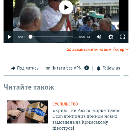
No media source currently available
0:00
0:01:13
Завантажити на комп'ютер
Поділитись
Читати без VPN
Follow us
Читайте також
СУСПІЛЬСТВО
«Крим – не Росія»: маркетплейс
Ozon припинив прийом нових
замовлень на Кримському
півострові