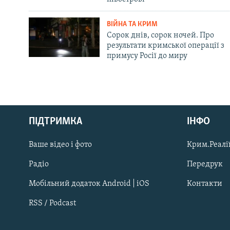
ВІЙНА ТА КРИМ
Сорок днів, сорок ночей. Про
результати кримської операції з
примусу Росії до миру
Русский
ПІДТРИМКА
ІНФО
Qırımtatar
Ваше відео і фото
Крим.Реалії
ДОЛУЧАЙСЯ!
Радіо
Передрук
Мобільний додаток Android | iOS
Контакти
RSS / Podcast
Усі сайти RFE/RL