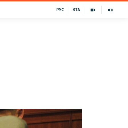
РУС
КТА