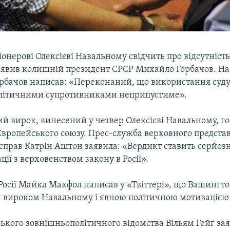
онерові Олексієві Навальному свідчить про відсутніст
 заявив колишній президент СРСР Михайло Горбачов. На
Горбачов написав: «Переконаний, що використання суду
олітичними супротивниками неприпустиме».
й вирок, винесений у четвер Олексієві Навальному, го
Європейського союзу. Прес-служба верховного представ
справ Катрін Аштон заявила: «Вердикт ставить серйозн
ції з верховенством закону в Росії».
Росії Майкл Макфол написав у «Твіттері», що Вашингт
 вироком Навальному і явною політичною мотивацією 
ького зовнішньополітичного відомства Вільям Гейґ за