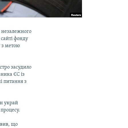
ь незалежного
 сайті фонду
 з метою
стро засудило
ника ЄС із
і питання з
он украй
процесу.
явив, що