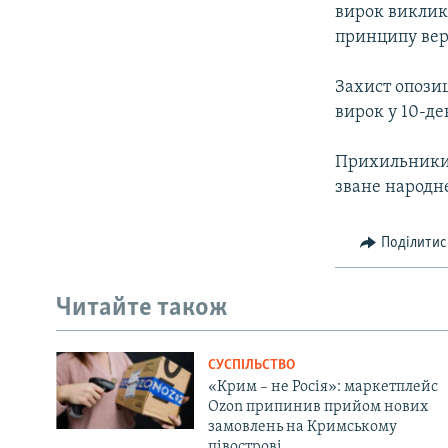
вирок виклика
принципу вер
Захист опози
вирок у 10-де
Прихильники 
зване народне
Поділитис
Читайте також
СУСПІЛЬСТВО
«Крим – не Росія»: маркетплейс
Ozon припинив прийом нових
замовлень на Кримському
півострові