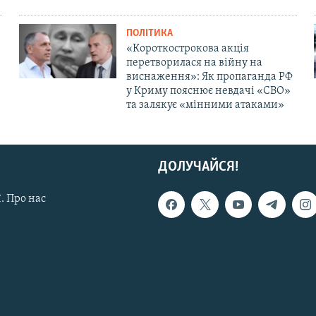
ПОЛІТИКА
«Короткострокова акція
перетворилася на війну на
виснаження»: Як пропаганда РФ
у Криму пояснює невдачі «СВО»
та залякує «мінними атаками»
ДОЛУЧАЙСЯ!
. Про нас