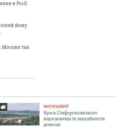
ння в Росії
есений йому
.
і Москви так
ФОТОГАЛЕРЕЇ
Краса Сімферопольського
водосховища та занедбаність
довкола