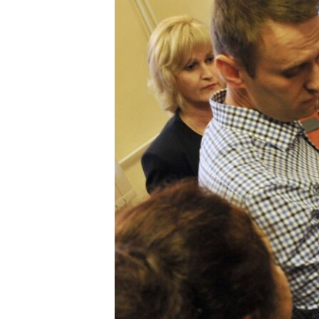
ВІДЕОУРОКИ «ELIFBE»
СВІДЧЕННЯ ОКУПАЦІЇ
УКРАЇНСЬКА ПРОБЛЕМА КРИМУ
ІНФОГРАФІКА