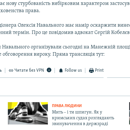
є нову стурбованість вибірковим характером застосува
ховенства права.
ціонера Олексія Навального має намір оскаржити вин
нний термін. Про це повідомив адвокат Сергій Кобелєв
Навального організували сьогодні на Манежній площ
 обговорення вироку. Пряма трансляція тут:
ь
Читати без VPN
Follow us
Print
ПРАВА ЛЮДИНИ
Мить – і ти шпигун. Як у
кримських судах розглядають
звинувачення в держзраді