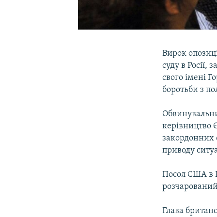
Вирок опозиці
суду в Росії,
свого імені 
боротьби з п
Обвинувальни
керівництво 
закордонних 
приводу ситуа
Посол США в 
розчарований
Глава британс