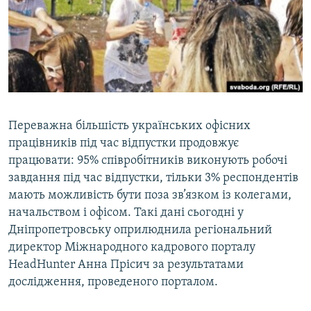
ВІДЕОУРОКИ «ELIFBE»
Русский
СВІДЧЕННЯ ОКУПАЦІЇ
Qırımtatar
УКРАЇНСЬКА ПРОБЛЕМА КРИМУ
ДОЛУЧАЙСЯ!
ІНФОГРАФІКА
Переважна більшість українських офісних
працівників під час відпустки продовжує
Усі сайти RFE/RL
працювати: 95% співробітників виконують робочі
завдання під час відпустки, тільки 3% респондентів
мають можливість бути поза зв’язком із колегами,
начальством і офісом. Такі дані сьогодні у
Дніпропетровську оприлюднила регіональний
директор Міжнародного кадрового порталу
HeadHunter Анна Прісич за результатами
дослідження, проведеного порталом.