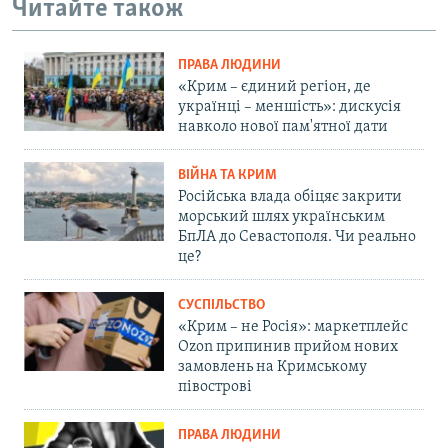
Читайте також
ПРАВА ЛЮДИНИ
«Крим – єдиний регіон, де
українці – меншість»: дискусія
навколо нової пам'ятної дати
ВІЙНА ТА КРИМ
Російська влада обіцяє закрити
морський шлях українським
БпЛА до Севастополя. Чи реально
це?
СУСПІЛЬСТВО
«Крим – не Росія»: маркетплейс
Ozon припинив прийом нових
замовлень на Кримському
півострові
ПРАВА ЛЮДИНИ