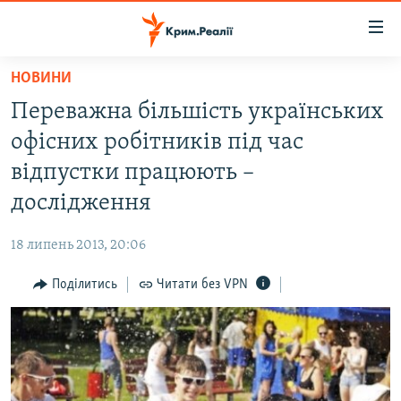
Доступність
посилання
Перейти
НОВИНИ
до
НОВИНИ
Переважна більшість українських
основного
ВОДА.КРИМ
матеріалу
офісних робітників під час
ВІДЕО ТА ФОТО
Перейти
відпустки працюють –
до
ПОЛІТИКА
дослідження
основної
БЛОГИ
навігації
18 липень 2013, 20:06
Перейти
ПОГЛЯД
до
Поділитись
Читати без VPN
ІНТЕРВ'Ю
пошуку
ВСЕ ЗА ДЕНЬ
СПЕЦПРОЕКТИ
ЯК ОБІЙТИ БЛОКУВАННЯ
ДЕПОРТАЦІЯ