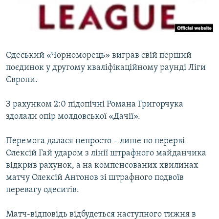
ВІДЕОУРОКИ «ELIFBE»
Русский
СВІДЧЕННЯ ОКУПАЦІЇ
Qırımtatar
УКРАЇНСЬКА ПРОБЛЕМА КРИМУ
Одеський «Чорноморець» виграв свій перший
ДОЛУЧАЙСЯ!
ІНФОГРАФІКА
поєдинок у другому кваліфікаційному раунді Ліги
Європи.
З рахунком 2:0 підопічні Романа Григорчука
Усі сайти RFE/RL
здолали опір молдовської «Дачії».
Перемога далася непросто – лише по перерві
Олексій Гай ударом з лінії штрафного майданчика
відкрив рахунок, а на компенсованих хвилинах
матчу Олексій Антонов зі штрафного подвоїв
перевагу одеситів.
Матч-відповідь відбудеться наступного тижня в