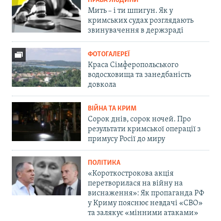
ПРАВА ЛЮДИНИ
Мить – і ти шпигун. Як у
кримських судах розглядають
звинувачення в держзраді
ФОТОГАЛЕРЕЇ
Краса Сімферопольського
водосховища та занедбаність
довкола
ВІЙНА ТА КРИМ
Сорок днів, сорок ночей. Про
результати кримської операції з
примусу Росії до миру
ПОЛІТИКА
«Короткострокова акція
перетворилася на війну на
виснаження»: Як пропаганда РФ
у Криму пояснює невдачі «СВО»
та залякує «мінними атаками»