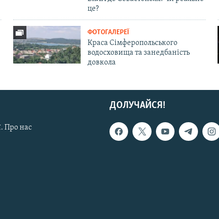
це?
ФОТОГАЛЕРЕЇ
Краса Сімферопольського
водосховища та занедбаність
довкола
ДОЛУЧАЙСЯ!
. Про нас