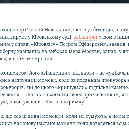
озиціонер Олексій Навальний, якого у п’ятницю, наст
ння вироку у Кіровському суді,
звільнили
разом з інш
ним у справі «Кіровлісу» Петром Офіцеровим, заявив,
иборчу кампанію на виборах мера Москви, однак, у як
ися, він ще не вирішив.
озиціонера, його звільнення з-під варти – це «унікаль
кийсь незручний момент, коли за поданням прокурора
 прокурорів, які до цього «кришували» підпільні казино
плялося», – сказав Навальний своїм прихильникам, які 
уді, подякувавши всім за підтримку.
, що ось ці дивні моменти, коли всі сумують, а потім р
ийсь час знову настане момент, коли доведеться всім 