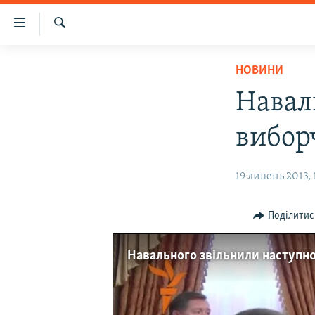
Доступність
посилання
Шукати
Перейти
НОВИНИ
НОВИНИ
до
ВОДА.КРИМ
основного
Навал
матеріалу
ВІДЕО ТА ФОТО
Перейти
вибор
ПОЛІТИКА
до
основної
БЛОГИ
19 липень 2013, 
навігації
ПОГЛЯД
Перейти
до
ІНТЕРВ'Ю
Поділитис
пошуку
ВСЕ ЗА ДЕНЬ
Навального звільнили наступно
СПЕЦПРОЕКТИ
ЯК ОБІЙТИ БЛОКУВАННЯ
ДЕПОРТАЦІЯ