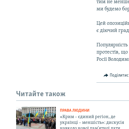
тим не менше,
ми будемо бо
Цей опозиційн
є діючий гра
Популярність
протестів, що
Росії Володим
Поділитис
Читайте також
ПРАВА ЛЮДИНИ
«Крим – єдиний регіон, де
українці – меншість»: дискусія
навколо нової пам'ятної дати