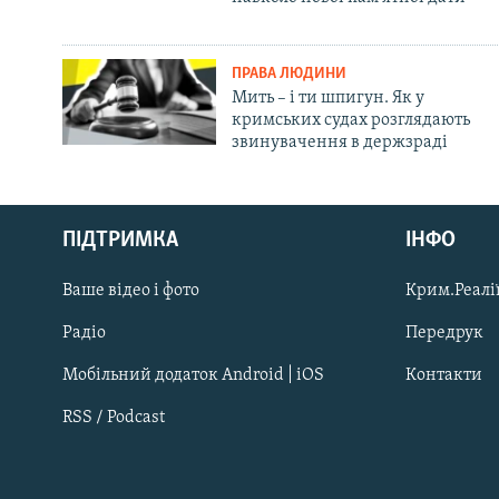
ПРАВА ЛЮДИНИ
Мить – і ти шпигун. Як у
кримських судах розглядають
звинувачення в держзраді
Русский
ПІДТРИМКА
ІНФО
Qırımtatar
Ваше відео і фото
Крим.Реалії
ДОЛУЧАЙСЯ!
Радіо
Передрук
Мобільний додаток Android | iOS
Контакти
RSS / Podcast
Усі сайти RFE/RL