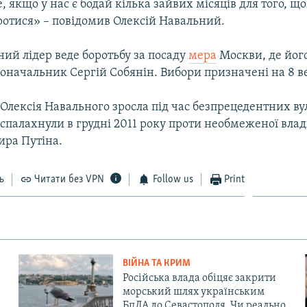
 якщо у нас є бодай кілька зайвих місяців для того, що
ротися» – повідомив Олексій Навальний.
ий лідер веде боротьбу за посаду
мера
Москви, де йог
доначальник Сергій Собянін. Вибори призначені на 8 в
 Олексія Навального зросла під час безпрецедентних в
 спалахнули в грудні 2011 року проти необмеженої вла
ира Путіна.
ь
Читати без VPN
Follow us
Print
ВІЙНА ТА КРИМ
Російська влада обіцяє закрити
морський шлях українським
БпЛА до Севастополя. Чи реально