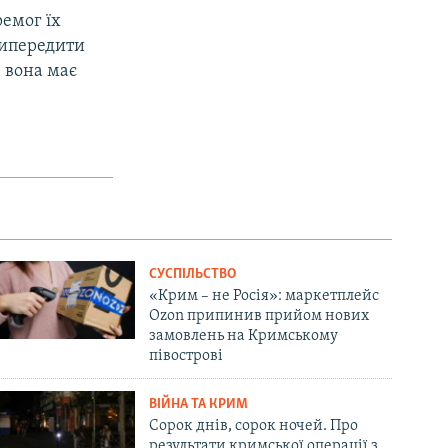
ремог їх
випередити
в вона має
СУСПІЛЬСТВО
«Крим – не Росія»: маркетплейс
Ozon припинив прийом нових
замовлень на Кримському
півострові
ВІЙНА ТА КРИМ
Сорок днів, сорок ночей. Про
результати кримської операції з