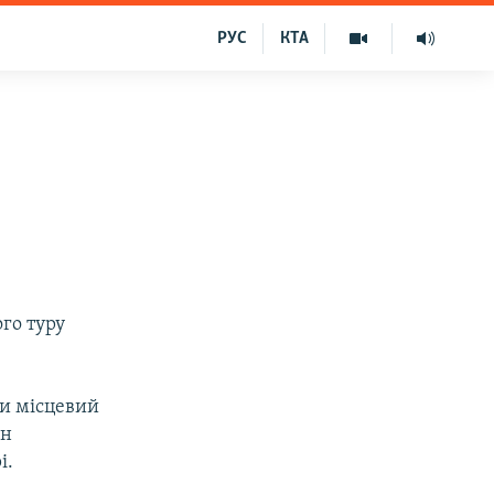
РУС
КТА
го туру
ли місцевий
ен
і.