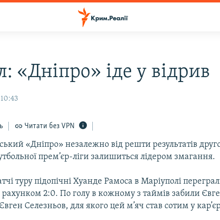
: «Дніпро» іде у відрив
 10:43
ь
Читати без VPN
ський «Дніпро» незалежно від решти результатів друго
утбольної прем’єр-ліги залишиться лідером змагання.
чі туру підопічні Хуанде Рамоса в Маріуполі перегра
з рахунком 2:0. По голу в кожному з таймів забили Євг
Євген Селезньов, для якого цей м’яч став сотим у кар’єр