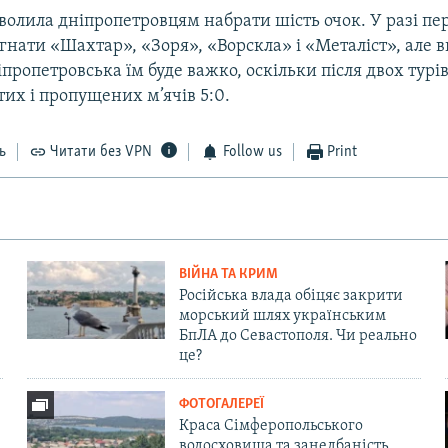
олила дніпропетровцям набрати шість очок. У разі пе
гнати «Шахтар», «Зоря», «Ворскла» і «Металіст», але 
пропетровська їм буде важко, оскільки після двох турі
их і пропущених м’ячів 5:0.
ь
Читати без VPN
Follow us
Print
ВІЙНА ТА КРИМ
Російська влада обіцяє закрити
морський шлях українським
БпЛА до Севастополя. Чи реально
це?
ФОТОГАЛЕРЕЇ
Краса Сімферопольського
водосховища та занедбаність