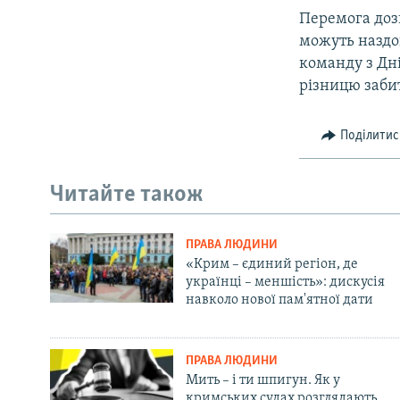
ВІДЕОУРОКИ «ELIFBE»
Перемога дозв
СВІДЧЕННЯ ОКУПАЦІЇ
можуть наздо
команду з Дні
УКРАЇНСЬКА ПРОБЛЕМА КРИМУ
різницю забит
ІНФОГРАФІКА
Поділитис
Читайте також
ПРАВА ЛЮДИНИ
«Крим – єдиний регіон, де
українці – меншість»: дискусія
навколо нової пам'ятної дати
ПРАВА ЛЮДИНИ
Мить – і ти шпигун. Як у
кримських судах розглядають