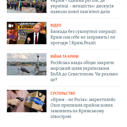
«Крим – єдиний регіон, де
українці – меншість»: дискусія
навколо нової пам'ятної дати
ВІДЕО
Блокада без сухопутної операції:
Крим сам себе не заправить і не
прогодує | Крим.Реалії
ВІЙНА ТА КРИМ
Російська влада обіцяє закрити
морський шлях українським
БпЛА до Севастополя. Чи реально
це?
СУСПІЛЬСТВО
«Крим – не Росія»: маркетплейс
Ozon припинив прийом нових
замовлень на Кримському
півострові