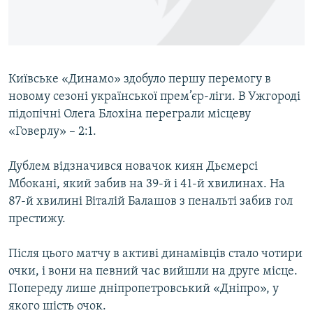
ВІДЕОУРОКИ «ELIFBE»
Русский
СВІДЧЕННЯ ОКУПАЦІЇ
Qırımtatar
УКРАЇНСЬКА ПРОБЛЕМА КРИМУ
Київське «Динамо» здобуло першу перемогу в
ДОЛУЧАЙСЯ!
ІНФОГРАФІКА
новому сезоні української прем’єр-ліги. В Ужгороді
підопічні Олега Блохіна переграли місцеву
«Говерлу» – 2:1.
Усі сайти RFE/RL
Дублем відзначився новачок киян Дьємерсі
Мбокані, який забив на 39-й і 41-й хвилинах. На
87-й хвилині Віталій Балашов з пенальті забив гол
престижу.
Після цього матчу в активі динамівців стало чотири
очки, і вони на певний час вийшли на друге місце.
Попереду лише дніпропетровський «Дніпро», у
якого шість очок.