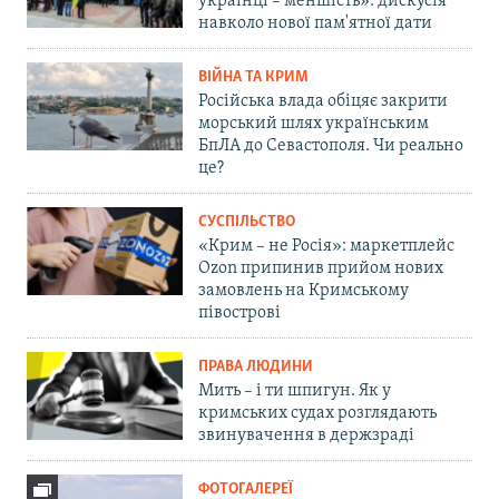
українці – меншість»: дискусія
навколо нової пам'ятної дати
ВІЙНА ТА КРИМ
Російська влада обіцяє закрити
морський шлях українським
БпЛА до Севастополя. Чи реально
це?
СУСПІЛЬСТВО
«Крим – не Росія»: маркетплейс
Ozon припинив прийом нових
замовлень на Кримському
півострові
ПРАВА ЛЮДИНИ
Мить – і ти шпигун. Як у
кримських судах розглядають
звинувачення в держзраді
ФОТОГАЛЕРЕЇ