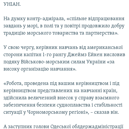
УНІАН.
На думку контр-адмірала, «спільне відпрацювання
завдань у морі, в полі та у повітрі продовжило добру
традицію морського товариства та партнерства».
У свою чергу, керівник навчань від американської
сторони капітан 1-го рангу Джеймз Ейкен висловив
подяку Військово-морським силам України «за
високу організацію навчання».
«Робота, проведена під вашим керівництвом і під
керівництвом представлених на навчанні країн,
здійснила величезний внесок у справу взаємного
забезпечення безпеки судноплавства і стабільності
ситуації у Чорноморському регіоні», – сказав він.
А заступник голови Одеської облдержадміністрації