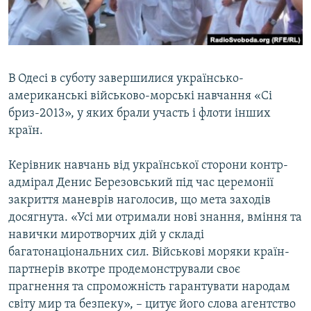
ВІДЕОУРОКИ «ELIFBE»
Русский
СВІДЧЕННЯ ОКУПАЦІЇ
Qırımtatar
УКРАЇНСЬКА ПРОБЛЕМА КРИМУ
В Одесі в суботу завершилися українсько-
ДОЛУЧАЙСЯ!
ІНФОГРАФІКА
американські військово-морські навчання «Сі
бриз-2013», у яких брали участь і флоти інших
країн.
Усі сайти RFE/RL
Керівник навчань від української сторони контр-
адмірал Денис Березовський під час церемонії
закриття маневрів наголосив, що мета заходів
досягнута. «Усі ми отримали нові знання, вміння та
навички миротворчих дій у складі
багатонаціональних сил. Військові моряки країн-
партнерів вкотре продемонстрували своє
прагнення та спроможність гарантувати народам
світу мир та безпеку», – цитує його слова агентство