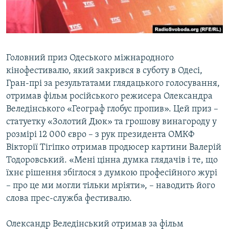
ВІДЕОУРОКИ «ELIFBE»
Русский
СВІДЧЕННЯ ОКУПАЦІЇ
Qırımtatar
УКРАЇНСЬКА ПРОБЛЕМА КРИМУ
Головний приз Одеського міжнародного
ДОЛУЧАЙСЯ!
ІНФОГРАФІКА
кінофестивалю, який закрився в суботу в Одесі,
Гран-прі за результатами глядацького голосування,
отримав фільм російського режисера Олександра
Веледінського «Географ глобус пропив». Цей приз –
Усі сайти RFE/RL
статуетку «Золотий Дюк» та грошову винагороду у
розмірі 12 000 євро – з рук президента ОМКФ
Вікторії Тігіпко отримав продюсер картини Валерій
Тодоровський. «Мені цінна думка глядачів і те, що
їхнє рішення збіглося з думкою професійного журі
– про це ми могли тільки мріяти», – наводить його
слова прес-служба фестивалю.
Олександр Веледінський отримав за фільм