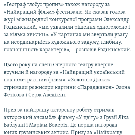
«Географ глобус пропив» також нагороду за
«Найкращий фільм» фестивалю. Як сказав голова
журі міжнародної конкурсної програми Олександр
Роднянський, «ми ухвалили рішення одноголосно і
за кілька хвилин». «У картинах ми звертали увагу
на неординарність художнього задуму, глибину,
повноцінність характерів», – розповів Роднянський.
Цього року на сцені Оперного театру вперше
вручили й нагороду за «Найкращий український
повнометражний фільм». «Золотого Дюка»
отримали режисери картини «Параджанов» Олена
Фетісова і Серж Аведікян.
Приз за найкращу акторську роботу отримав
акторський ансамбль фільму «У цвіту» з Грузії Ліка
Баблуані і Маріам Бокерія. Це перша нагорода
юних грузинських актрис. Призу за «Найкращу