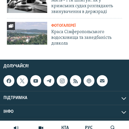
Мить – і ти шпигун. Як у
кримських судах розглядають
звинувачення в держзраді
ФОТОГАЛЕРЕЇ
Краса Сімферопольського
водосховища та занедбаність
довкола
ДОЛУЧАЙСЯ!
ПІДТРИМКА
ІНФО
© Крим.Реалії, 2026 | Усі права застережено.
КТА
РУС