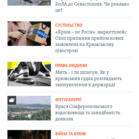
БпЛА до Севастополя. Чи реально
це?
СУСПІЛЬСТВО
«Крим – не Росія»: маркетплейс
Ozon припинив прийом нових
замовлень на Кримському
півострові
ПРАВА ЛЮДИНИ
Мить – і ти шпигун. Як у
кримських судах розглядають
звинувачення в держзраді
ФОТОГАЛЕРЕЇ
Краса Сімферопольського
водосховища та занедбаність
довкола
ВІЙНА ТА КРИМ