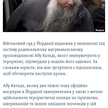
ВІДЕОУРОКИ «ELIFBE»
Русский
СВІДЧЕННЯ ОКУПАЦІЇ
Qırımtatar
УКРАЇНСЬКА ПРОБЛЕМА КРИМУ
ДОЛУЧАЙСЯ!
ІНФОГРАФІКА
Військовий суд у Йорданії відмовив у звільненні під
заставу радикальному мусульманському
Усі сайти RFE/RL
проповідникові Абу Катаді, якого звинувачують у
тероризмі, підтвердив у неділю його адвокат. За
словами юриста, він має зустрітися з підзахисним,
щоб обговорити наступні кроки.
Абу Катада, якому два тижні тому офіційно
висунули в Йорданії звинувачення у змові з метою
здійснювати терористичні напади на ізраїльтян,
американців та інших західних іноземців у цій