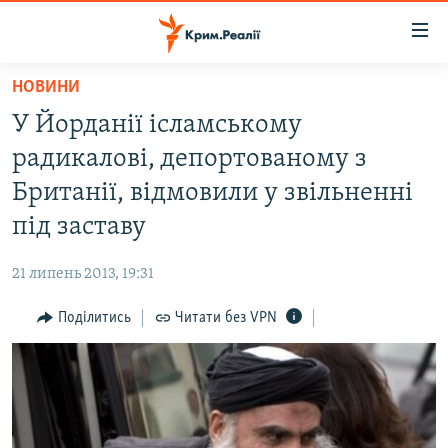
Доступність
посилання
Перейти
НОВИНИ
до
НОВИНИ
У Йорданії ісламському
основного
ВОДА.КРИМ
матеріалу
радикалові, депортованому з
ВІДЕО ТА ФОТО
Перейти
Британії, відмовили у звільненні
до
ПОЛІТИКА
під заставу
основної
БЛОГИ
навігації
21 липень 2013, 19:31
Перейти
ПОГЛЯД
до
Поділитись
Читати без VPN
ІНТЕРВ'Ю
пошуку
ВСЕ ЗА ДЕНЬ
СПЕЦПРОЕКТИ
ЯК ОБІЙТИ БЛОКУВАННЯ
ДЕПОРТАЦІЯ