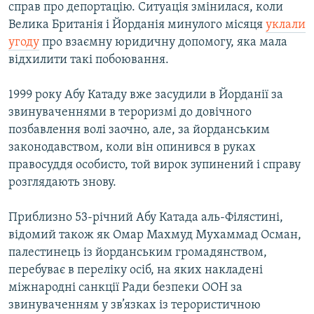
справ про депортацію. Ситуація змінилася, коли
Велика Британія і Йорданія минулого місяця
уклали
угоду
про взаємну юридичну допомогу, яка мала
відхилити такі побоювання.
1999 року Абу Катаду вже засудили в Йорданії за
звинуваченнями в тероризмі до довічного
позбавлення волі заочно, але, за йорданським
законодавством, коли він опинився в руках
правосуддя особисто, той вирок зупинений і справу
розглядають знову.
Приблизно 53-річний Абу Катада аль-Філястині,
відомий також як Омар Махмуд Мухаммад Осман,
палестинець із йорданським громадянством,
перебуває в переліку осіб, на яких накладені
міжнародні санкції Ради безпеки ООН за
звинуваченням у зв’язках із терористичною