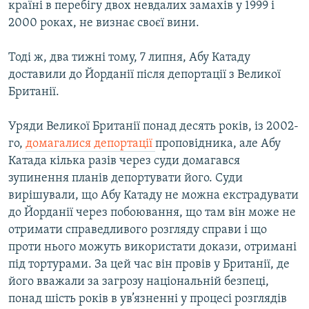
країні в перебігу двох невдалих замахів у 1999 і
2000 роках, не визнає своєї вини.
Тоді ж, два тижні тому, 7 липня, Абу Катаду
доставили до Йорданії після депортації з Великої
Британії.
Уряди Великої Британії понад десять років, із 2002-
го,
домагалися депортації
проповідника, але Абу
Катада кілька разів через суди домагався
зупинення планів депортувати його. Суди
вирішували, що Абу Катаду не можна екстрадувати
до Йорданії через побоювання, що там він може не
отримати справедливого розгляду справи і що
проти нього можуть використати докази, отримані
під тортурами. За цей час він провів у Британії, де
його вважали за загрозу національній безпеці,
понад шість років в ув’язненні у процесі розглядів