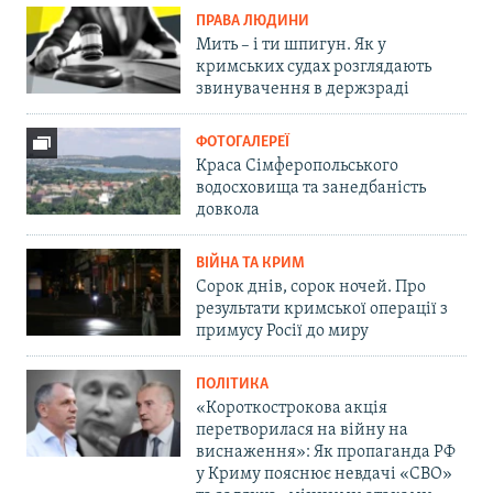
ПРАВА ЛЮДИНИ
Мить – і ти шпигун. Як у
кримських судах розглядають
звинувачення в держзраді
ФОТОГАЛЕРЕЇ
Краса Сімферопольського
водосховища та занедбаність
довкола
ВІЙНА ТА КРИМ
Сорок днів, сорок ночей. Про
результати кримської операції з
примусу Росії до миру
ПОЛІТИКА
«Короткострокова акція
перетворилася на війну на
виснаження»: Як пропаганда РФ
у Криму пояснює невдачі «СВО»