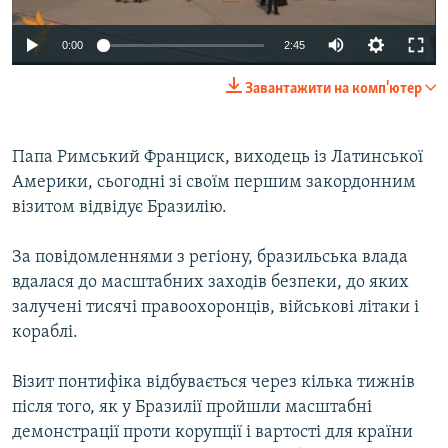
ВІДЕОУРОКИ «ELIFBE»
Русский
0:00
2:45
СВІДЧЕННЯ ОКУПАЦІЇ
Qırımtatar
Завантажити на комп'ютер
УКРАЇНСЬКА ПРОБЛЕМА КРИМУ
ДОЛУЧАЙСЯ!
ІНФОГРАФІКА
Папа Римський Франциск, виходець із Латинської
Америки, сьогодні зі своїм першим закордонним
візитом відвідує Бразилію.
Усі сайти RFE/RL
За повідомленнями з регіону, бразильська влада
вдалася до масштабних заходів безпеки, до яких
залучені тисячі правоохоронців, військові літаки і
кораблі.
Візит понтифіка відбувається через кілька тижнів
після того, як у Бразилії пройшли масштабні
демонстрації проти корупції і вартості для країни