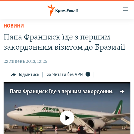
Доступність
посилання
Перейти
НОВИНИ
до
НОВИНИ
Папа Франциск їде з першим
основного
ВОДА.КРИМ
матеріалу
закордонним візитом до Бразилії
ВІДЕО ТА ФОТО
Перейти
до
22 липень 2013, 12:25
ПОЛІТИКА
основної
БЛОГИ
Поділитись
Читати без VPN
навігації
Перейти
ПОГЛЯД
до
Папа Франциск їде з першим закордонним візитом до Бразилії
ІНТЕРВ'Ю
пошуку
ВСЕ ЗА ДЕНЬ
СПЕЦПРОЕКТИ
No media source currently available
ЯК ОБІЙТИ БЛОКУВАННЯ
ДЕПОРТАЦІЯ