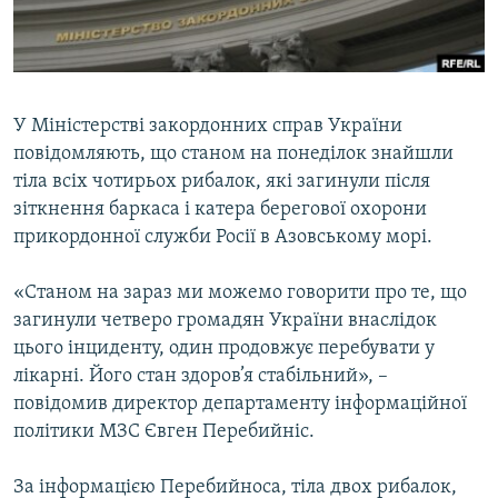
ВІДЕОУРОКИ «ELIFBE»
Русский
СВІДЧЕННЯ ОКУПАЦІЇ
Qırımtatar
УКРАЇНСЬКА ПРОБЛЕМА КРИМУ
У Міністерстві закордонних справ України
ДОЛУЧАЙСЯ!
ІНФОГРАФІКА
повідомляють, що станом на понеділок знайшли
тіла всіх чотирьох рибалок, які загинули після
зіткнення баркаса і катера берегової охорони
прикордонної служби Росії в Азовському морі.
Усі сайти RFE/RL
«Станом на зараз ми можемо говорити про те, що
загинули четверо громадян України внаслідок
цього інциденту, один продовжує перебувати у
лікарні. Його стан здоров’я стабільний», –
повідомив директор департаменту інформаційної
політики МЗС Євген Перебийніс.
За інформацією Перебийноса, тіла двох рибалок,