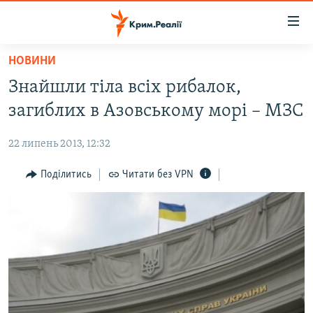
Доступність
посилання
Перейти
НОВИНИ
до
НОВИНИ
Знайшли тіла всіх рибалок,
основного
ВОДА.КРИМ
матеріалу
загиблих в Азовському морі – МЗС
ВІДЕО ТА ФОТО
Перейти
до
22 липень 2013, 12:32
ПОЛІТИКА
основної
БЛОГИ
Поділитись
Читати без VPN
навігації
Перейти
ПОГЛЯД
до
ІНТЕРВ'Ю
пошуку
ВСЕ ЗА ДЕНЬ
СПЕЦПРОЕКТИ
ЯК ОБІЙТИ БЛОКУВАННЯ
ДЕПОРТАЦІЯ