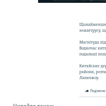
Щонайменше 7
землетрусу, щ
Магнітуда під
Водночас кита
подальші пошт
Китайське де
райони, розта
Ланьчжоу.
Поділитис