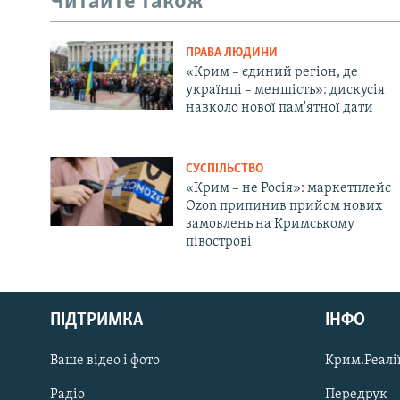
Читайте також
ПРАВА ЛЮДИНИ
«Крим – єдиний регіон, де
українці – меншість»: дискусія
навколо нової пам'ятної дати
СУСПІЛЬСТВО
«Крим – не Росія»: маркетплейс
Ozon припинив прийом нових
замовлень на Кримському
півострові
Русский
ПІДТРИМКА
ІНФО
Qırımtatar
Ваше відео і фото
Крим.Реалії
ДОЛУЧАЙСЯ!
Радіо
Передрук