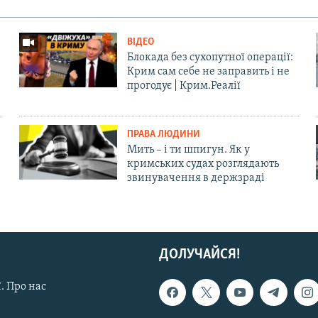
ВІДЕО
Блокада без сухопутної операції:
Крим сам себе не заправить і не
прогодує | Крим.Реалії
ПРАВА ЛЮДИНИ
Мить – і ти шпигун. Як у
кримських судах розглядають
звинувачення в держзраді
ДОЛУЧАЙСЯ!
. Про нас