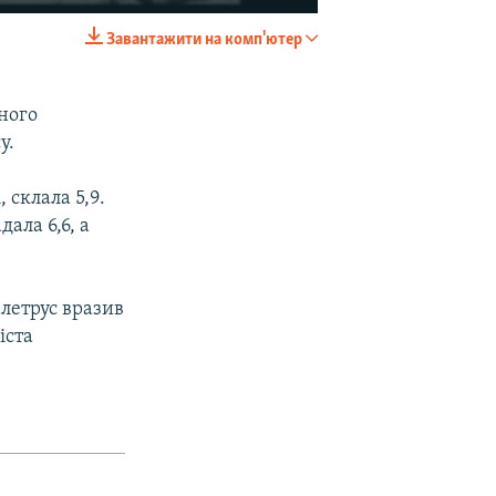
Завантажити на комп'ютер
EMBED
SHARE
ного
у.
 склала 5,9.
ала 6,6, а
летрус вразив
іста