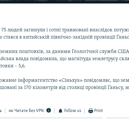
5 людей загинули і сотні травмовані внаслідок потуж
о стався в китайській північно-західній провінції Ґаньс
земних поштовхів, за даними Геологічної служби США,
йська влада повідомила, що магнітуда землетрусу склад
овхи – 5,6.
ржавне інформагентство «Сіньхуа» повідомляє, що зем
шовані за 170 кілометрів від столиці провінції Ґаньсу, м
ь
Читати без VPN
Follow us
Print