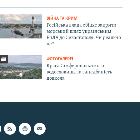
ВІЙНА ТА КРИМ
Російська влада обіцяє закрити
морський шлях українським
БпЛА до Севастополя. Чи реально
це?
ФОТОГАЛЕРЕЇ
Краса Сімферопольського
водосховища та занедбаність
довкола