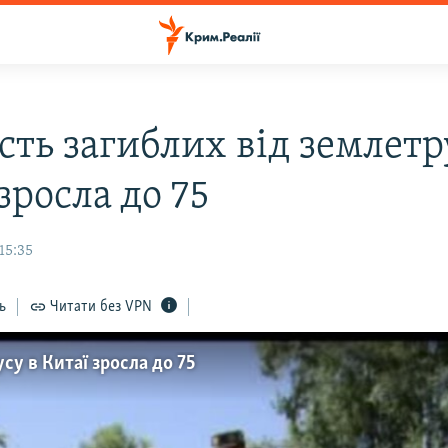
сть загиблих від землетр
зросла до 75
15:35
ь
Читати без VPN
су в Китаї зросла до 75