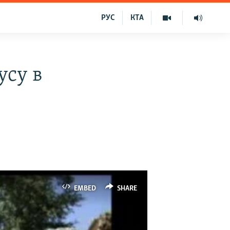
РУС
КТА
усу в
EMBED
SHARE