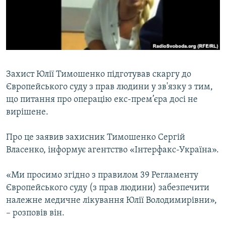
ВІДЕОУРОКИ «ELIFBE»
Русский
СВІДЧЕННЯ ОКУПАЦІЇ
Qırımtatar
УКРАЇНСЬКА ПРОБЛЕМА КРИМУ
ДОЛУЧАЙСЯ!
ІНФОГРАФІКА
Захист Юлії Тимошенко підготував скаргу до
Європейського суду з прав людини у зв'язку з тим,
що питання про операцію екс-прем’єра досі не
Усі сайти RFE/RL
вирішене.
Про це заявив захисник Тимошенко Сергій
Власенко, інформує агентство «Інтерфакс-Україна».
«Ми просимо згідно з правилом 39 Регламенту
Європейського суду (з прав людини) забезпечити
належне медичне лікування Юлії Володимирівни»,
– розповів він.