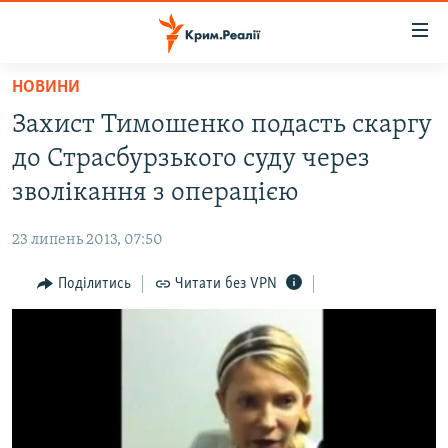
Доступність
посилання
Перейти
НОВИНИ
до
НОВИНИ
Захист Тимошенко подасть скаргу
основного
ВОДА.КРИМ
матеріалу
до Страсбурзького суду через
ВІДЕО ТА ФОТО
Перейти
зволікання з операцією
до
ПОЛІТИКА
основної
23 липень 2013, 07:50
БЛОГИ
навігації
Перейти
Поділитись
Читати без VPN
ПОГЛЯД
до
ІНТЕРВ'Ю
пошуку
ВСЕ ЗА ДЕНЬ
СПЕЦПРОЕКТИ
ЯК ОБІЙТИ БЛОКУВАННЯ
ДЕПОРТАЦІЯ