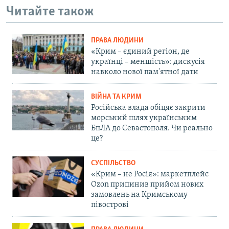
Читайте також
ПРАВА ЛЮДИНИ
«Крим – єдиний регіон, де
українці – меншість»: дискусія
навколо нової пам'ятної дати
ВІЙНА ТА КРИМ
Російська влада обіцяє закрити
морський шлях українським
БпЛА до Севастополя. Чи реально
це?
СУСПІЛЬСТВО
«Крим – не Росія»: маркетплейс
Ozon припинив прийом нових
замовлень на Кримському
півострові