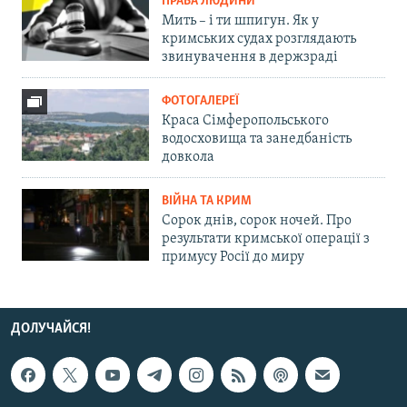
ПРАВА ЛЮДИНИ
Мить – і ти шпигун. Як у
кримських судах розглядають
звинувачення в держзраді
ФОТОГАЛЕРЕЇ
Краса Сімферопольського
водосховища та занедбаність
довкола
ВІЙНА ТА КРИМ
Сорок днів, сорок ночей. Про
результати кримської операції з
примусу Росії до миру
ДОЛУЧАЙСЯ!