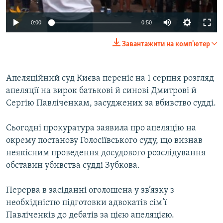
ВІДЕОУРОКИ «ELIFBE»
Русский
0:00
0:50
СВІДЧЕННЯ ОКУПАЦІЇ
Qırımtatar
Завантажити на комп'ютер
УКРАЇНСЬКА ПРОБЛЕМА КРИМУ
ДОЛУЧАЙСЯ!
ІНФОГРАФІКА
Апеляційний суд Києва переніс на 1 серпня розгляд
апеляції на вирок батькові й синові Дмитрові й
Сергію Павліченкам, засуджених за вбивство судді.
Усі сайти RFE/RL
Сьогодні прокуратура заявила про апеляцію на
окрему постанову Голосіївського суду, що визнав
неякісним проведення досудового розслідування
обставин убивства судді Зубкова.
Перерва в засіданні оголошена у зв’язку з
необхідністю підготовки адвокатів сім’ї
Павліченків до дебатів за цією апеляцією.