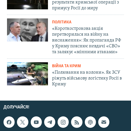
результати кримської операції з
примусу Росії до миру
ПОЛІТИКА
«Короткострокова акція
перетворилася на війну на
виснаження»: Як пропаганда РФ
у Криму пояснює невдачі «СВО»
та залякує «мінними атаками»
ВІЙНА ТА КРИМ
«Полювання на колони». Як ЗСУ
ріжуть військову логістику Росії в
Криму
ДОЛУЧАЙСЯ!