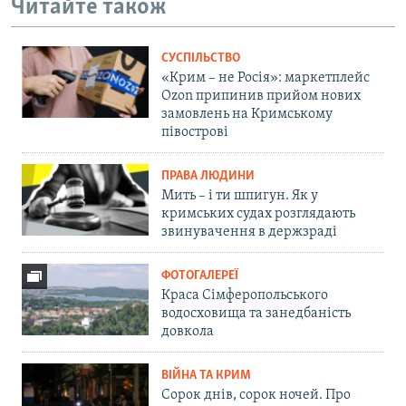
Читайте також
СУСПІЛЬСТВО
«Крим – не Росія»: маркетплейс
Ozon припинив прийом нових
замовлень на Кримському
півострові
ПРАВА ЛЮДИНИ
Мить – і ти шпигун. Як у
кримських судах розглядають
звинувачення в держзраді
ФОТОГАЛЕРЕЇ
Краса Сімферопольського
водосховища та занедбаність
довкола
ВІЙНА ТА КРИМ
Сорок днів, сорок ночей. Про