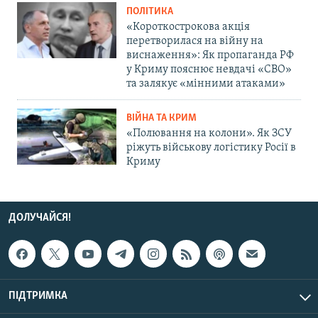
ПОЛІТИКА
«Короткострокова акція
перетворилася на війну на
виснаження»: Як пропаганда РФ
у Криму пояснює невдачі «СВО»
та залякує «мінними атаками»
ВІЙНА ТА КРИМ
«Полювання на колони». Як ЗСУ
ріжуть військову логістику Росії в
Криму
ДОЛУЧАЙСЯ!
ПІДТРИМКА