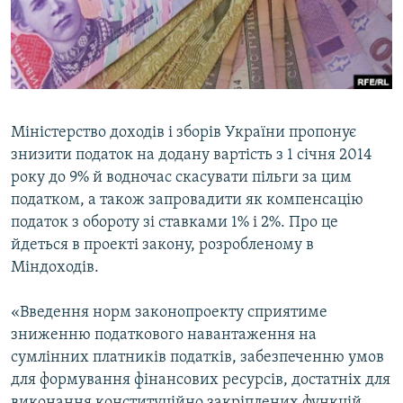
ВІДЕОУРОКИ «ELIFBE»
Русский
СВІДЧЕННЯ ОКУПАЦІЇ
Qırımtatar
УКРАЇНСЬКА ПРОБЛЕМА КРИМУ
ДОЛУЧАЙСЯ!
ІНФОГРАФІКА
Міністерство доходів і зборів України пропонує
знизити податок на додану вартість з 1 січня 2014
року до 9% й водночас скасувати пільги за цим
Усі сайти RFE/RL
податком, а також запровадити як компенсацію
податок з обороту зі ставками 1% і 2%. Про це
йдеться в проекті закону, розробленому в
Міндоходів.
«Введення норм законопроекту сприятиме
зниженню податкового навантаження на
сумлінних платників податків, забезпеченню умов
для формування фінансових ресурсів, достатніх для
виконання конституційно закріплених функцій