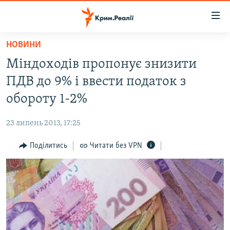
Доступність
посилання
Перейти
НОВИНИ
до
НОВИНИ
Міндоходів пропонує знизити
основного
ВОДА.КРИМ
матеріалу
ПДВ до 9% і ввести податок з
ВІДЕО ТА ФОТО
Перейти
обороту 1-2%
до
ПОЛІТИКА
основної
23 липень 2013, 17:25
БЛОГИ
навігації
Перейти
Поділитись
Читати без VPN
ПОГЛЯД
до
ІНТЕРВ'Ю
пошуку
ВСЕ ЗА ДЕНЬ
СПЕЦПРОЕКТИ
ЯК ОБІЙТИ БЛОКУВАННЯ
ДЕПОРТАЦІЯ