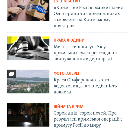
СУСПІЛЬСТВО
«Крим – не Росія»: маркетплейс
Ozon припинив прийом нових
замовлень на Кримському
півострові
ПРАВА ЛЮДИНИ
Мить – і ти шпигун. Як у
кримських судах розглядають
звинувачення в держзраді
ФОТОГАЛЕРЕЇ
Краса Сімферопольського
водосховища та занедбаність
довкола
ВІЙНА ТА КРИМ
Сорок днів, сорок ночей. Про
результати кримської операції з
примусу Росії до миру