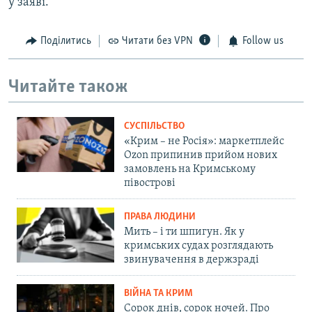
у заяві.
Поділитись
Читати без VPN
Follow us
Читайте також
СУСПІЛЬСТВО
«Крим – не Росія»: маркетплейс
Ozon припинив прийом нових
замовлень на Кримському
півострові
ПРАВА ЛЮДИНИ
Мить – і ти шпигун. Як у
кримських судах розглядають
звинувачення в держзраді
ВІЙНА ТА КРИМ
Сорок днів, сорок ночей. Про