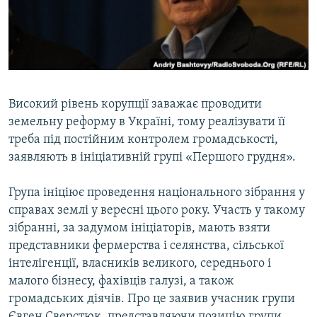
ВІДЕОУРОКИ «ELIFBE»
Русский
СВІДЧЕННЯ ОКУПАЦІЇ
Qırımtatar
УКРАЇНСЬКА ПРОБЛЕМА КРИМУ
ДОЛУЧАЙСЯ!
ІНФОГРАФІКА
Високий рівень корупції заважає проводити
земельну реформу в Україні, тому реалізувати її
треба під постійним контролем громадськості,
Усі сайти RFE/RL
заявляють в ініціативній групі «Першого грудня».
Група ініціює проведення національного зібрання у
справах землі у вересні цього року. Участь у такому
зібранні, за задумом ініціаторів, мають взяти
представники фермерства і селянства, сільської
інтелігенції, власників великого, середнього і
малого бізнесу, фахівців галузі, а також
громадських діячів. Про це заявив учасник групи
Євген Сверстюк, представляючи позицію групи