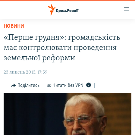
Доступність
посилання
Перейти
НОВИНИ
до
НОВИНИ
«Перше грудня»: громадськість
основного
ВОДА.КРИМ
матеріалу
має контролювати проведення
ВІДЕО ТА ФОТО
Перейти
земельної реформи
до
ПОЛІТИКА
основної
23 липень 2013, 17:59
БЛОГИ
навігації
Перейти
Поділитись
Читати без VPN
ПОГЛЯД
до
ІНТЕРВ'Ю
пошуку
ВСЕ ЗА ДЕНЬ
СПЕЦПРОЕКТИ
ЯК ОБІЙТИ БЛОКУВАННЯ
ДЕПОРТАЦІЯ