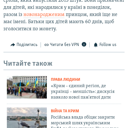
срібла, яких випустили 2013 штук. Вони призначені
для дітей, які народилися у країні в понеділок,
разом із
новонародженим
принцом, який іще не
має імені. Батьки цих дітей мають 60 днів, щоб
зголоситися по монету.
Поділитись
Читати без VPN
Follow us
Читайте також
ПРАВА ЛЮДИНИ
«Крим – єдиний регіон, де
українці – меншість»: дискусія
навколо нової пам'ятної дати
ВІЙНА ТА КРИМ
Російська влада обіцяє закрити
морський шлях українським