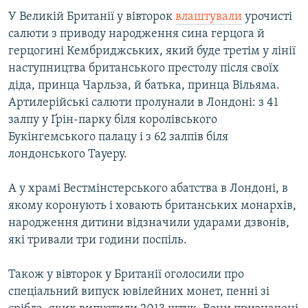
У Великій Британії у вівторок
влаштували
урочисті
салюти з приводу народження сина герцога й
герцогині Кембриджських, який буде третім у лінії
наступництва британського престолу після своїх
діда, принца Чарльза, й батька, принца Вільяма.
Артилерійські салюти пролунали в Лондоні: з 41
залпу у Ґрін-парку біля королівського
Букінгемського палацу і з 62 залпів біля
лондонського Тауеру.
А у храмі Вестмінстерського абатства в Лондоні, в
якому коронують і ховають британських монархів,
народження дитини відзначили ударами дзвонів,
які тривали три години поспіль.
Також у вівторок у Британії оголосили про
спеціальний випуск ювілейних монет, пенні зі