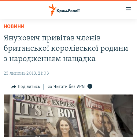
Доступність
посилання
Перейти
НОВИНИ
до
НОВИНИ
Янукович привітав членів
основного
ВОДА.КРИМ
матеріалу
британської королівської родини
ВІДЕО ТА ФОТО
Перейти
з народженням нащадка
до
ПОЛІТИКА
основної
23 липень 2013, 21:03
БЛОГИ
навігації
Перейти
Поділитись
Читати без VPN
ПОГЛЯД
до
ІНТЕРВ'Ю
пошуку
ВСЕ ЗА ДЕНЬ
СПЕЦПРОЕКТИ
ЯК ОБІЙТИ БЛОКУВАННЯ
ДЕПОРТАЦІЯ