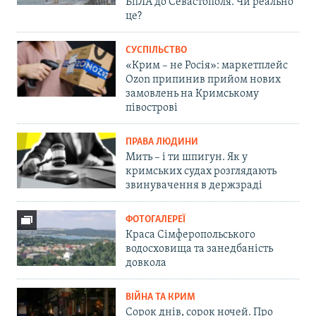
БпЛА до Севастополя. Чи реально
це?
СУСПІЛЬСТВО
«Крим – не Росія»: маркетплейс
Ozon припинив прийом нових
замовлень на Кримському
півострові
ПРАВА ЛЮДИНИ
Мить – і ти шпигун. Як у
кримських судах розглядають
звинувачення в держзраді
ФОТОГАЛЕРЕЇ
Краса Сімферопольського
водосховища та занедбаність
довкола
ВІЙНА ТА КРИМ
Сорок днів, сорок ночей. Про