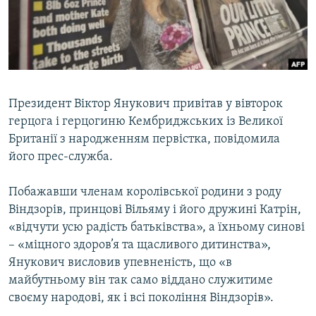
ВІДЕОУРОКИ «ELIFBE»
Русский
СВІДЧЕННЯ ОКУПАЦІЇ
Qırımtatar
УКРАЇНСЬКА ПРОБЛЕМА КРИМУ
ДОЛУЧАЙСЯ!
ІНФОГРАФІКА
Президент Віктор Янукович привітав у вівторок
герцога і герцогиню Кембриджських із Великої
Британії з народженням первістка, повідомила
Усі сайти RFE/RL
його прес-служба.
Побажавши членам королівської родини з роду
Віндзорів, принцові Вільяму і його дружині Катрін,
«відчути усю радість батьківства», а їхньому синові
– «міцного здоров’я та щасливого дитинства»,
Янукович висловив упевненість, що «в
майбутньому він так само віддано служитиме
своєму народові, як і всі покоління Віндзорів».