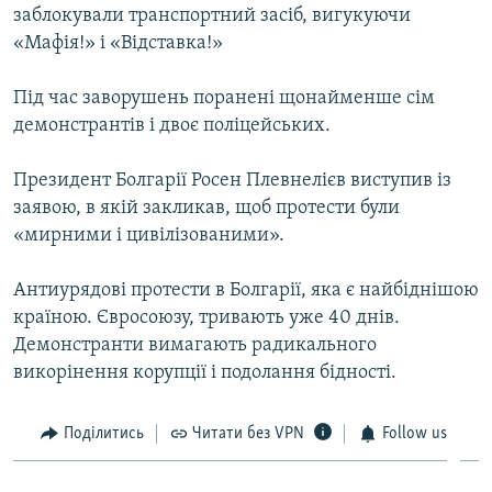
заблокували транспортний засіб, вигукуючи
ВІДЕОУРОКИ «ELIFBE»
Русский
«Мафія!» і «Відставка!»
СВІДЧЕННЯ ОКУПАЦІЇ
Qırımtatar
Під час заворушень поранені щонайменше сім
УКРАЇНСЬКА ПРОБЛЕМА КРИМУ
демонстрантів і двоє поліцейських.
ДОЛУЧАЙСЯ!
ІНФОГРАФІКА
Президент Болгарії Росен Плевнелієв виступив із
заявою, в якій закликав, щоб протести були
«мирними і цивілізованими».
Усі сайти RFE/RL
Антиурядові протести в Болгарії, яка є найбіднішою
країною. Євросоюзу, тривають уже 40 днів.
Демонстранти вимагають радикального
викорінення корупції і подолання бідності.
Поділитись
Читати без VPN
Follow us