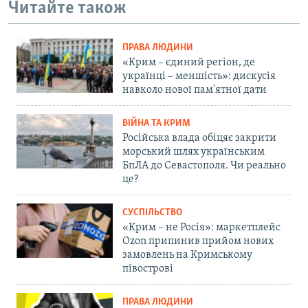
Читайте також
ПРАВА ЛЮДИНИ
«Крим – єдиний регіон, де
українці – меншість»: дискусія
навколо нової пам'ятної дати
ВІЙНА ТА КРИМ
Російська влада обіцяє закрити
морський шлях українським
БпЛА до Севастополя. Чи реально
це?
СУСПІЛЬСТВО
«Крим – не Росія»: маркетплейс
Ozon припинив прийом нових
замовлень на Кримському
півострові
ПРАВА ЛЮДИНИ