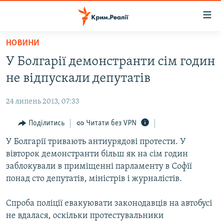
Доступність
посилання
Перейти
НОВИНИ
до
НОВИНИ
У Болгарії демонстранти сім годин
основного
ВОДА.КРИМ
матеріалу
не відпускали депутатів
ВІДЕО ТА ФОТО
Перейти
до
24 липень 2013, 07:33
ПОЛІТИКА
основної
БЛОГИ
Поділитись
Читати без VPN
навігації
Перейти
ПОГЛЯД
У Болгарії тривають антиурядові протести. У
до
вівторок демонстранти більш як на сім годин
ІНТЕРВ'Ю
пошуку
заблокували в приміщенні парламенту в Софії
ВСЕ ЗА ДЕНЬ
понад сто депутатів, міністрів і журналістів.
СПЕЦПРОЕКТИ
Спроба поліції евакуювати законодавців на автобусі
ЯК ОБІЙТИ БЛОКУВАННЯ
ДЕПОРТАЦІЯ
не вдалася, оскільки протестувальники