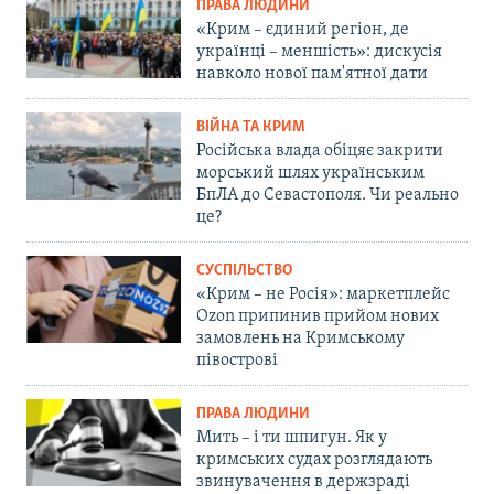
ПРАВА ЛЮДИНИ
«Крим – єдиний регіон, де
українці – меншість»: дискусія
навколо нової пам'ятної дати
ВІЙНА ТА КРИМ
Російська влада обіцяє закрити
морський шлях українським
БпЛА до Севастополя. Чи реально
це?
СУСПІЛЬСТВО
«Крим – не Росія»: маркетплейс
Ozon припинив прийом нових
замовлень на Кримському
півострові
ПРАВА ЛЮДИНИ
Мить – і ти шпигун. Як у
кримських судах розглядають
звинувачення в держзраді