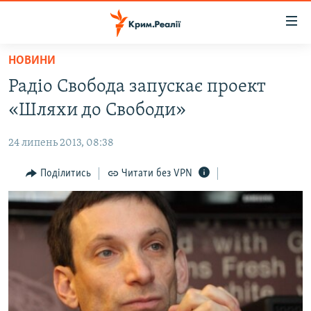
Доступність
посилання
Перейти
НОВИНИ
до
НОВИНИ
Радіо Свобода запускає проект
основного
ВОДА.КРИМ
матеріалу
«Шляхи до Свободи»
ВІДЕО ТА ФОТО
Перейти
до
24 липень 2013, 08:38
ПОЛІТИКА
основної
БЛОГИ
Поділитись
Читати без VPN
навігації
Перейти
ПОГЛЯД
до
ІНТЕРВ'Ю
пошуку
ВСЕ ЗА ДЕНЬ
СПЕЦПРОЕКТИ
ЯК ОБІЙТИ БЛОКУВАННЯ
ДЕПОРТАЦІЯ