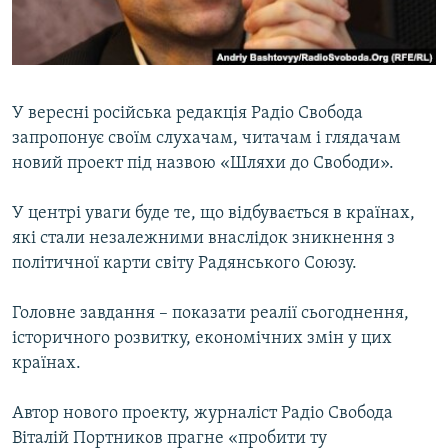
ВІДЕОУРОКИ «ELIFBE»
Русский
СВІДЧЕННЯ ОКУПАЦІЇ
Qırımtatar
УКРАЇНСЬКА ПРОБЛЕМА КРИМУ
У вересні російська редакція Радіо Свобода
ДОЛУЧАЙСЯ!
ІНФОГРАФІКА
запропонує своїм слухачам, читачам і глядачам
новий проект під назвою «Шляхи до Свободи».
У центрі уваги буде те, що відбувається в країнах,
Усі сайти RFE/RL
які стали незалежними внаслідок зникнення з
політичної карти світу Радянського Союзу.
Головне завдання – показати реалії сьогоднення,
історичного розвитку, економічних змін у цих
країнах.
Автор нового проекту, журналіст Радіо Свобода
Віталій Портников прагне «пробити ту