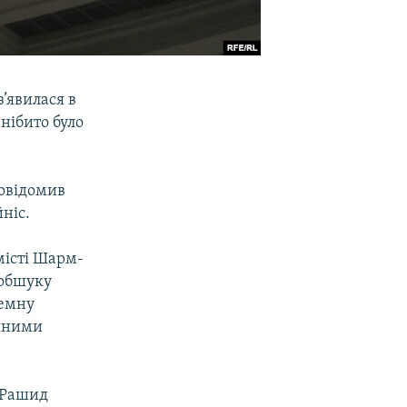
’явилася в
нібито було
повідомив
ніс.
місті Шарм-
 обшуку
земну
ійними
 Рашид