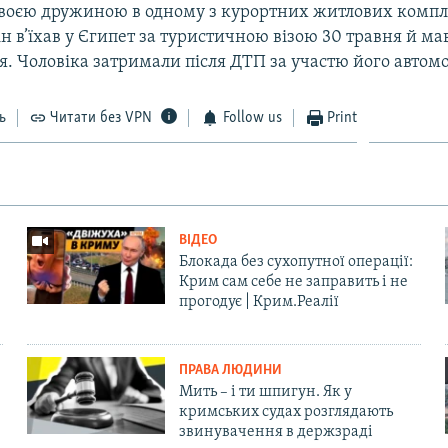
своєю дружиною в одному з курортних житлових комп
н в’їхав у Єгипет за туристичною візою 30 травня й м
я. Чоловіка затримали після ДТП за участю його автомо
ь
Читати без VPN
Follow us
Print
ВІДЕО
Блокада без сухопутної операції:
Крим сам себе не заправить і не
прогодує | Крим.Реалії
ПРАВА ЛЮДИНИ
Мить – і ти шпигун. Як у
кримських судах розглядають
звинувачення в держзраді