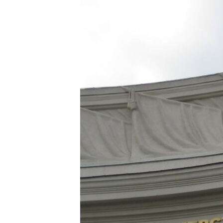
ВІДЕОУРОКИ «ELIFBE»
СВІДЧЕННЯ ОКУПАЦІЇ
УКРАЇНСЬКА ПРОБЛЕМА КРИМУ
ІНФОГРАФІКА