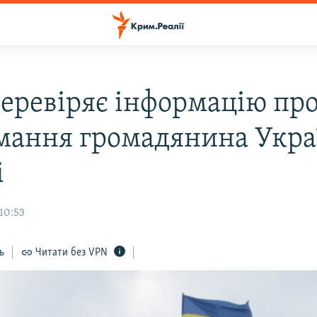
еревіряє інформацію пр
мання громадянина Укра
і
10:53
ь
Читати без VPN