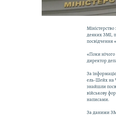
Міністерство 
деяких ЗМІ, п
посвідчення 
«Поки нічого
директор деп
За інформаці
ель-Шейх на 
знайшли посв
військову фор
написами.
За даними ЗМ