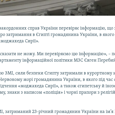
закордонних справ України перевіряє інформацію, що з
ро затримання в Єгипті громадянина України, в якого 
«моджахеда Сирії».
 сказати не можу. Ми перевіряємо цю інформацію», – 
артаменту інформаційної політики МЗС Євген Перебий
єю ЗМІ, сили безпеки Єгипту затримали в курортному 
Червоному морі громадянина України, в якого під час
ідчення «моджахеда Сирії», а також єгипетську й іно
му, знаки з написом «поліція» і чорні прапори з реліг
І, затриманий 23-річний громадянин України на ім’я