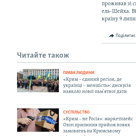
проживав зі 
ель-Шейха. Ві
країну 9 липн
Поділитис
Читайте також
ПРАВА ЛЮДИНИ
«Крим – єдиний регіон, де
українці – меншість»: дискусія
навколо нової пам'ятної дати
СУСПІЛЬСТВО
«Крим – не Росія»: маркетплейс
Ozon припинив прийом нових
замовлень на Кримському