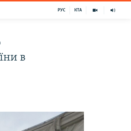
РУС
КТА
о
їни в