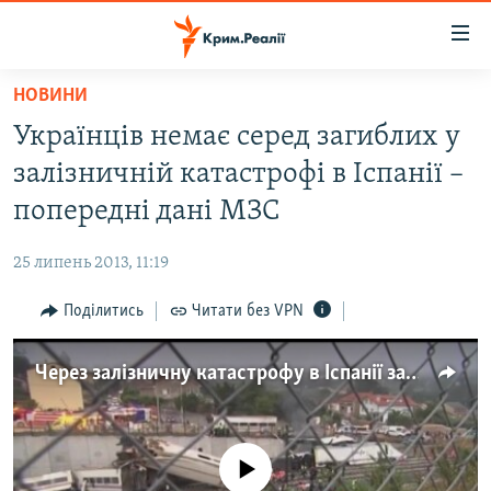
Доступність
посилання
Перейти
НОВИНИ
до
НОВИНИ
Українців немає серед загиблих у
основного
ВОДА.КРИМ
матеріалу
залізничній катастрофі в Іспанії –
ВІДЕО ТА ФОТО
Перейти
попередні дані МЗС
до
ПОЛІТИКА
основної
25 липень 2013, 11:19
БЛОГИ
навігації
Перейти
Поділитись
Читати без VPN
ПОГЛЯД
до
ІНТЕРВ'Ю
пошуку
Через залізничну катастрофу в Іспанії загинули 77 людей
ВСЕ ЗА ДЕНЬ
СПЕЦПРОЕКТИ
No media source currently available
ЯК ОБІЙТИ БЛОКУВАННЯ
ДЕПОРТАЦІЯ