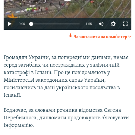
ВІДЕОУРОКИ «ELIFBE»
Русский
СВІДЧЕННЯ ОКУПАЦІЇ
Qırımtatar
0:00
1:55
УКРАЇНСЬКА ПРОБЛЕМА КРИМУ
Завантажити на комп'ютер
ДОЛУЧАЙСЯ!
ІНФОГРАФІКА
Громадян України, за попередніми даними, немає
серед загиблих чи постраждалих у залізничній
Усі сайти RFE/RL
катастрофі в Іспанії. Про це повідомляють у
Міністерстві закордонних справ України,
посилаючись на дані українського посольства в
Іспанії.
Водночас, за словами речника відомства Євгена
Перебийноса, дипломати продовжують з’ясовувати
інформацію.