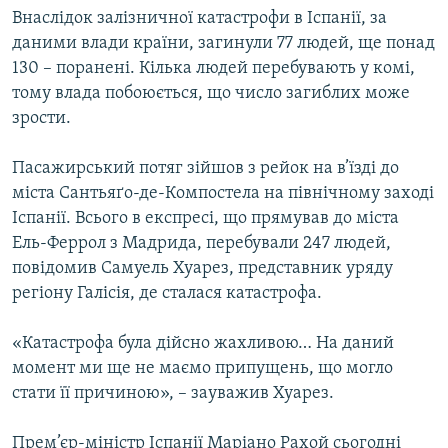
Внаслідок залізничної катастрофи в Іспанії, за
даними влади країни, загинули 77 людей, ще понад
130 – поранені. Кілька людей перебувають у комі,
тому влада побоюється, що число загиблих може
зрости.
Пасажирський потяг зійшов з рейок на в’їзді до
міста Сантьяґо-де-Компостела на північному заході
Іспанії. Всього в експресі, що прямував до міста
Ель-Феррол з Мадрида, перебували 247 людей,
повідомив Самуель Хуарез, представник уряду
регіону Галісія, де сталася катастрофа.
«Катастрофа була дійсно жахливою… На даний
момент ми ще не маємо припущень, що могло
стати її причиною», – зауважив Хуарез.
Прем’єр-міністр Іспанії Маріано Рахой сьогодні