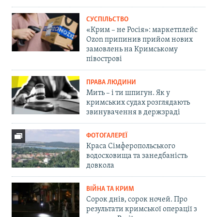
СУСПІЛЬСТВО
«Крим – не Росія»: маркетплейс
Ozon припинив прийом нових
замовлень на Кримському
півострові
ПРАВА ЛЮДИНИ
Мить – і ти шпигун. Як у
кримських судах розглядають
звинувачення в держзраді
ФОТОГАЛЕРЕЇ
Краса Сімферопольського
водосховища та занедбаність
довкола
ВІЙНА ТА КРИМ
Сорок днів, сорок ночей. Про
результати кримської операції з