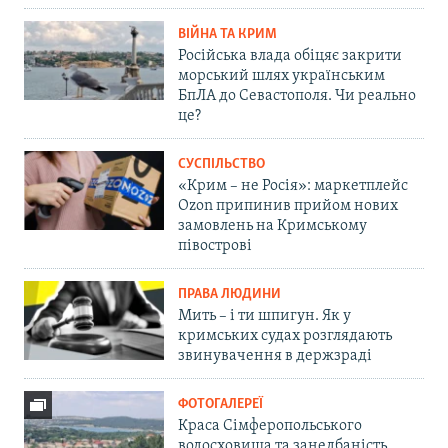
ВІЙНА ТА КРИМ
Російська влада обіцяє закрити
морський шлях українським
БпЛА до Севастополя. Чи реально
це?
СУСПІЛЬСТВО
«Крим – не Росія»: маркетплейс
Ozon припинив прийом нових
замовлень на Кримському
півострові
ПРАВА ЛЮДИНИ
Мить – і ти шпигун. Як у
кримських судах розглядають
звинувачення в держзраді
ФОТОГАЛЕРЕЇ
Краса Сімферопольського
водосховища та занедбаність