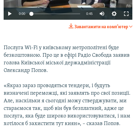
ВІДЕОУРОКИ «ELIFBE»
Русский
0:00
0:45
СВІДЧЕННЯ ОКУПАЦІЇ
Qırımtatar
Завантажити на комп'ютер
УКРАЇНСЬКА ПРОБЛЕМА КРИМУ
ДОЛУЧАЙСЯ!
ІНФОГРАФІКА
Послуга Wi-Fi у київському метрополітені буде
безкоштовною. Про це в ефірі Радіо Свобода заявив
голова Київської міської держадміністрації
Усі сайти RFE/RL
Олександр Попов.
«Якраз зараз проводяться тендери, і будуть
визначені переможці, які заявлять про свої позиції.
Але, наскільки я сьогодні можу стверджувати, ми
стараємося так, щоб він був безплатний, адже це
послуга, яка буде широко використовуватися, і нам
хотілося б захистити тут киян», – сказав Попов.