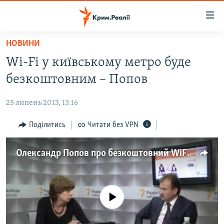
Доступність
посилання
Перейти
НОВИНИ
до
НОВИНИ
Wi-Fi у київському метро буде
основного
ВОДА.КРИМ
матеріалу
безкоштовним – Попов
ВІДЕО ТА ФОТО
Перейти
до
25 липень 2013, 13:16
ПОЛІТИКА
основної
БЛОГИ
Поділитись
Читати без VPN
навігації
Перейти
ПОГЛЯД
до
Олександр Попов про безкоштовний WiFi у київському метро
ІНТЕРВ'Ю
пошуку
ВСЕ ЗА ДЕНЬ
СПЕЦПРОЕКТИ
No media source currently available
ЯК ОБІЙТИ БЛОКУВАННЯ
ДЕПОРТАЦІЯ