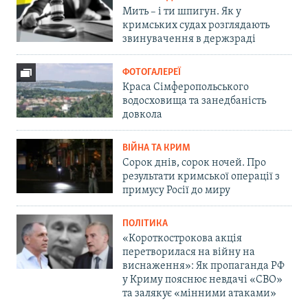
Мить – і ти шпигун. Як у
кримських судах розглядають
звинувачення в держзраді
ФОТОГАЛЕРЕЇ
Краса Сімферопольського
водосховища та занедбаність
довкола
ВІЙНА ТА КРИМ
Сорок днів, сорок ночей. Про
результати кримської операції з
примусу Росії до миру
ПОЛІТИКА
«Короткострокова акція
перетворилася на війну на
виснаження»: Як пропаганда РФ
у Криму пояснює невдачі «СВО»
та залякує «мінними атаками»