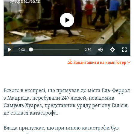
by
Крим.Реалії
No media source currently available
0:00
2:30
Завантажити на комп'ютер
Всього в експресі, що прямував до міста Ель-Феррол
з Мадрида, перебували 247 людей, повідомив
Самуель Хуарез, представник уряду регіону Галісія,
де сталася катастрофа.
Влада припускає, що причиною катастрофи був