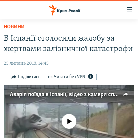
Доступність
посилання
Перейти
НОВИНИ
до
НОВИНИ
В Іспанії оголосили жалобу за
основного
ВОДА.КРИМ
матеріалу
жертвами залізничної катастрофи
ВІДЕО ТА ФОТО
Перейти
до
25 липень 2013, 14:45
ПОЛІТИКА
основної
БЛОГИ
Поділитись
Читати без VPN
навігації
Перейти
ПОГЛЯД
до
Аварія поїзда в Іспанії, відео з камери спостереження
ІНТЕРВ'Ю
пошуку
ВСЕ ЗА ДЕНЬ
СПЕЦПРОЕКТИ
No media source currently available
ЯК ОБІЙТИ БЛОКУВАННЯ
ДЕПОРТАЦІЯ