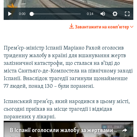
ВІДЕОУРОКИ «ELIFBE»
Русский
0:00
0:14
СВІДЧЕННЯ ОКУПАЦІЇ
Qırımtatar
Завантажити на комп'ютер
УКРАЇНСЬКА ПРОБЛЕМА КРИМУ
ДОЛУЧАЙСЯ!
ІНФОГРАФІКА
Прем’єр-міністр Іспанії Маріано Рахой оголосив
триденну жалобу в країні для вшанування жертв
залізничної катастрофи, що сталася на в’їзді до
Усі сайти RFE/RL
міста Сантьяґо-де-Компостела на північному заході
Іспанії. Внаслідок трагедії загинули щонайменше
77 людей, понад 130 – були поранені.
Іспанський прем’єр, який народився в цьому місті,
сьогодні приїхав на місце трагедії і відвідав
поранених у лікарні.
В Іспанії оголосили жалобу за жертвами залізничної катастрофи