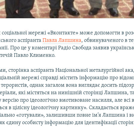
я соціальної мережі «Вконтакте» може допомогти в роз
нського аспіранта
Павла Лапшина
, обвинуваченого в т
нії. Про це у коментарі Радіо Свобода заявив українс
течій Павло Клименко.
ми, сторінка аспіранта Національної металургійної ака
ціальній мережі справді містить інформацію про відо
терористів, однак загалом вона виглядає досить підозр
еріали, які містяться на нинішній сторінці Лапшина, т
 версію про ідеологічно вмотивоване насилля, але всі
ся в цілісну ідеологічну картинку». Складається враж
ціально «готували», залишивши повне ім’я Лапшина і в
 як єдину особисту інформацію для ідентифікації сторі