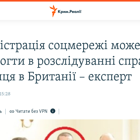
істрація соцмережі мож
огти в розслідуванні спр
ця в Британії – експерт
15:28
ь
Читати без VPN