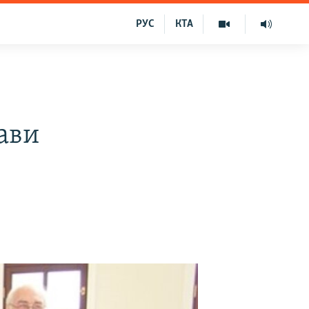
РУС
КТА
е
ави