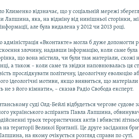
о Клименко відзначає, що у соціальній мережі зберегл
ки Лапшина, яка, на відміну від нинішньої сторінки, м
інформації, але була видалена у 2012 чи 2013 році.
о адміністрація «Вконтакте» могла б дуже допомогти 
 скоєння злочину, надавши інформацію, коли саме була
рінка, що вона містила, чи були там матеріали, схожі 
інці, а також – коли саме та звідки наповнювалась ця с
ість прослідкувати політичну, ідеологічну еволюцію а
ого ідеологічні мотиви, якщо виявиться, що матеріали
 не з його кімнати», – сказав Радіо Свобода експерт.
итанському суді Олд-Бейлі відбудеться чергове судове з
ного українського аспіранта Павла Лапшина, обвинува
 здійсненні трьох терористичних актів і вбивстві літньо
на території Великої Британії. Це друге засідання бр
 Лапшина, на якому очікується розгляд справи по суті.