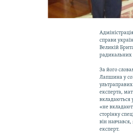
Адміністраці
справи украї
Великій Брита
радикальних 
За його слова
Лапшина у со
ультраправих 
експерта, мат
вкладаються у
«не вкладають
сторінку спе
він навчався,
експерт.