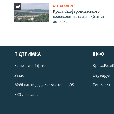
ФОТОГАЛЕРЕЇ
Краса Сімферопольського
водосховища та занедбаність
довкола
Русский
ПІДТРИМКА
ІНФО
Qırımtatar
Ваше відео і фото
Крим.Реалії
ДОЛУЧАЙСЯ!
Радіо
Передрук
Мобільний додаток Android | iOS
Контакти
RSS / Podcast
Усі сайти RFE/RL