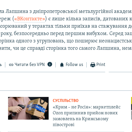
ла Лапшина з дніпропетровської металургійної академії
ереж (
«ВКонтакте»
) є лише кілька записів, датованих 
дозрюваний у терактах тільки приїхав на стажування до
 року, безпосередньо перед першим вибухом. Серед за
орінка одного з угруповань, що поширює неонацистську
ити, чи це справді сторінка того самого Лапшина, не
ь
Читати без VPN
Follow us
Print
СУСПІЛЬСТВО
«Крим – не Росія»: маркетплейс
Ozon припинив прийом нових
замовлень на Кримському
півострові