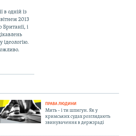
 в одній із
квітнем 2013
 Британії, і
цікавлень
 ідеологію.
можливо.
ПРАВА ЛЮДИНИ
Мить – і ти шпигун. Як у
кримських судах розглядають
звинувачення в держзраді