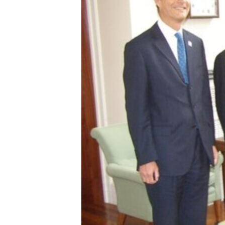
ВІДЕОУРОКИ «ELIFBE»
СВІДЧЕННЯ ОКУПАЦІЇ
УКРАЇНСЬКА ПРОБЛЕМА КРИМУ
ІНФОГРАФІКА