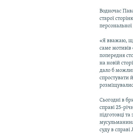
Водночас Павл
старої сторін
персональної 
«Я вважаю, щ
саме мотивів
попередня сто
на новій стор
дало б можлив
спростувати й
розміщувались
Сьогодні в бр
справі 25-річ
підготовці та
мусульманина 
суду в справі