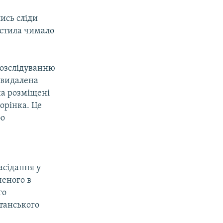
ись сліди
істила чимало
розслідуванню
 видалена
на розміщені
торінка. Це
бо
асідання у
ченого в
го
итанського