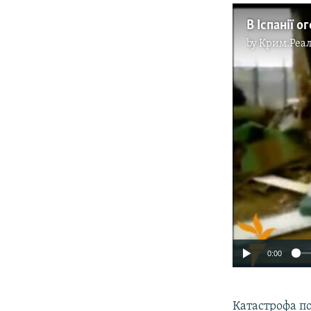
by
Крим.Реал
0:00
Катастрофа пот