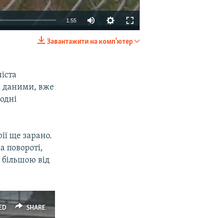
1:55
Завантажити на комп'ютер
EMBED
SHARE
ніста
и даними, вже
годні
ії ще зарано.
а повороті,
і більшою від
ED
SHARE