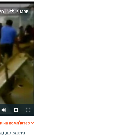
ED
SHARE
px
width
и на комп'ютер
SHARE
ді до міста