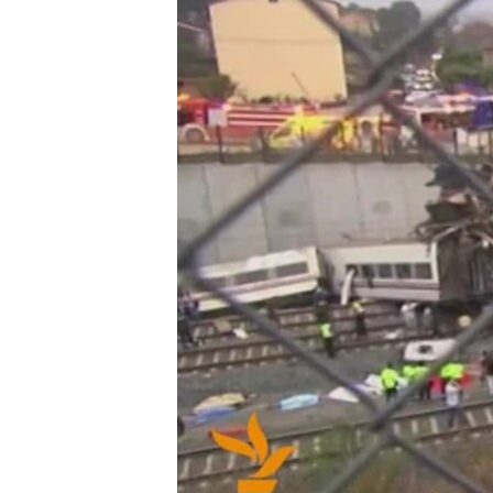
ВІДЕОУРОКИ «ELIFBE»
СВІДЧЕННЯ ОКУПАЦІЇ
УКРАЇНСЬКА ПРОБЛЕМА КРИМУ
ІНФОГРАФІКА