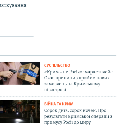
святкування
px
width
СУСПІЛЬСТВО
«Крим – не Росія»: маркетплейс
Ozon припинив прийом нових
замовлень на Кримському
півострові
ВІЙНА ТА КРИМ
Сорок днів, сорок ночей. Про
результати кримської операції з
примусу Росії до миру