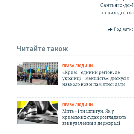
Сантьяго-де-К
на вихідні їх
Поділитис
Читайте також
ПРАВА ЛЮДИНИ
«Крим – єдиний регіон, де
українці – меншість»: дискусія
навколо нової пам'ятної дати
ПРАВА ЛЮДИНИ
Мить – і ти шпигун. Як у
кримських судах розглядають
звинувачення в держзраді