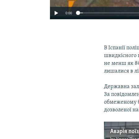
0:00
В Іспанії пол
швидкісного п
не менш як 80
лишалися в лі
Державна зал
За повідомлен
обмеженому бе
дозволеної на
Аварія поїз