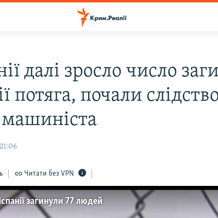
нії далі зросло число заг
ії потяга, почали слідств
 машиніста
21:06
ь
Читати без VPN
Іспанії загинули 77 людей