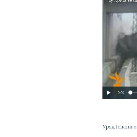
by
Крим.Реал
0:00
Уряд Іспанії 