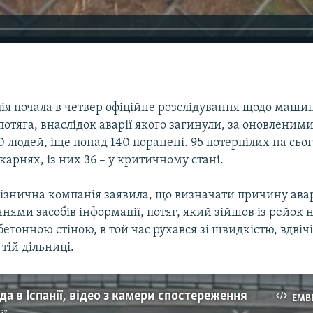
іція почала в четвер офіційне розслідування щодо маши
отяга, внаслідок аварії якого загинули, за оновленим
 людей, іще понад 140 поранені. 95 потерпілих на сьо
карнях, із них 36 – у критичному стані.
ізнична компанія заявила, що визначати причину авар
нями засобів інформації, потяг, який зійшов із рейок н
тонною стіною, в той час рухався зі швидкістю, вдвіч
 тій дільниці.
да в Іспанії, відео з камери спостереження
EMB