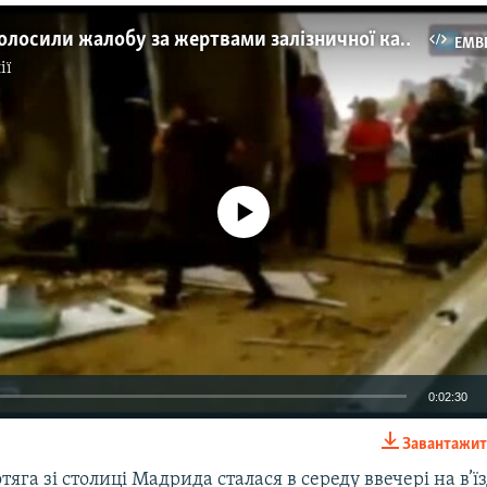
В Іспанії оголосили жалобу за жертвами залізничної катастрофи
EMB
ії
No media source currently available
0:02:30
Завантажит
EMBED
яга зі столиці Мадрида сталася в середу ввечері на в’їз