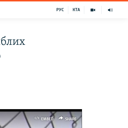
РУС
КТА
иблих
о
EMBED
SHARE