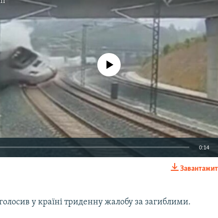
ії
No media source currently available
0:14
Завантажит
EMBED
оголосив у країні триденну жалобу за загиблими.