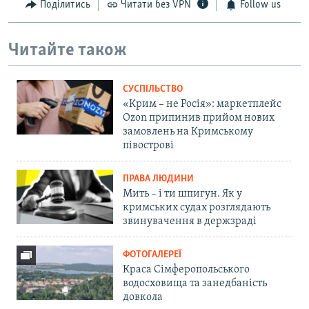
Поділитись
Читати без VPN
Follow us
Читайте також
СУСПІЛЬСТВО
«Крим – не Росія»: маркетплейс
Ozon припинив прийом нових
замовлень на Кримському
півострові
ПРАВА ЛЮДИНИ
Мить – і ти шпигун. Як у
кримських судах розглядають
звинувачення в держзраді
ФОТОГАЛЕРЕЇ
Краса Сімферопольського
водосховища та занедбаність
довкола