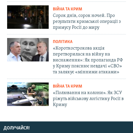
ВІЙНА ТА КРИМ
Сорок днів, сорок ночей. Про
результати кримської операції з
примусу Росії до миру
ПОЛІТИКА
«Короткострокова акція
перетворилася на війну на
виснаження»: Як пропаганда РФ
у Криму пояснює невдачі «СВО»
та залякує «мінними атаками»
ВІЙНА ТА КРИМ
«Полювання на колони». Як ЗСУ
ріжуть військову логістику Росії в
Криму
ДОЛУЧАЙСЯ!