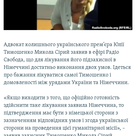
ВІДЕОУРОКИ «ELIFBE»
Русский
СВІДЧЕННЯ ОКУПАЦІЇ
Qırımtatar
УКРАЇНСЬКА ПРОБЛЕМА КРИМУ
ДОЛУЧАЙСЯ!
ІНФОГРАФІКА
Адвокат колишнього українського прем’єра Юлії
Тимошенко Микола Сірий заявив в ефірі Радіо
Свобода, що для лікування його підзахисної в
Усі сайти RFE/RL
Німеччині достатньо виконання двох умов. Ідеться
про бажання лікуватися самої Тимошенко і
домовленості між урядами України та Німеччини.
«Якщо виходити з того, що офіційно готовність
здійснити таке лікування заявила Німеччина, то
підтвердження має бути з німецької сторони з
зазначенням відповідних умов і згода української
сторони на проведення цієї гуманітарної місії», –
заявив захисник Тимошенко Микола Сірий.