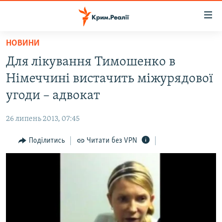
Доступність
посилання
Перейти
НОВИНИ
до
НОВИНИ
Для лікування Тимошенко в
основного
ВОДА.КРИМ
матеріалу
Німеччині вистачить міжурядової
ВІДЕО ТА ФОТО
Перейти
угоди – адвокат
до
ПОЛІТИКА
основної
26 липень 2013, 07:45
БЛОГИ
навігації
Перейти
Поділитись
Читати без VPN
ПОГЛЯД
до
ІНТЕРВ'Ю
пошуку
ВСЕ ЗА ДЕНЬ
СПЕЦПРОЕКТИ
ЯК ОБІЙТИ БЛОКУВАННЯ
ДЕПОРТАЦІЯ