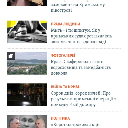
замовлень на Кримському
півострові
ПРАВА ЛЮДИНИ
Мить – і ти шпигун. Як у
кримських судах розглядають
звинувачення в держзраді
ФОТОГАЛЕРЕЇ
Краса Сімферопольського
водосховища та занедбаність
довкола
ВІЙНА ТА КРИМ
Сорок днів, сорок ночей. Про
результати кримської операції з
примусу Росії до миру
ПОЛІТИКА
«Короткострокова акція