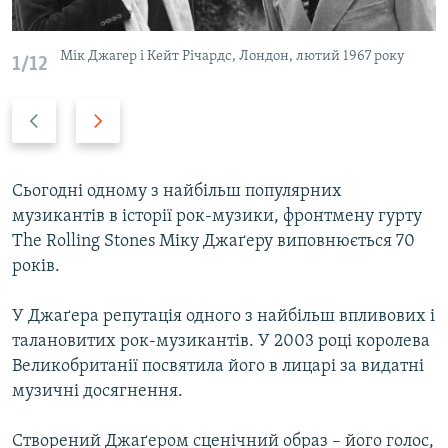
ВІДЕОУРОКИ «ELIFBE»
Русский
СВІДЧЕННЯ ОКУПАЦІЇ
Мік Джагер і Кейт Річардс, Лондон, лютий 1967 року
1/12
Qırımtatar
УКРАЇНСЬКА ПРОБЛЕМА КРИМУ
Previous
Next
ДОЛУЧАЙСЯ!
ІНФОГРАФІКА
slide
slide
Сьогодні одному з найбільш популярних
музикантів в історії рок-музики, фронтмену гурту
Усі сайти RFE/RL
The Rolling Stones Міку Джаґеру виповнюється 70
років.
У Джаґера репутація одного з найбільш впливових і
талановитих рок-музикантів. У 2003 році королева
Великобританії посвятила його в лицарі за видатні
музичні досягнення.
Створений Джаґером сценічний образ – його голос,