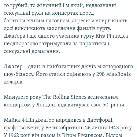
то грубий, то жіночний і м’який, недвозначні
сексуальні рухи на концертах перед
багатотисячним натовпом, агресія й енергійність
досі викликають захоплення фанатів гурту.
Джаґера і ще одного учасника гурту Кіта Річардса
неодноразово затримували за наркотики і
сексуальні домагання.
Джаґер – один із найбагатших діячів міжнародного
шоу-бізнесу. Його статки оцінюють у 298 мільйонів
доларів.
Минулого року The Rolling Stones величезним
концертом у Лондоні відсвяткував своє 50-річчя.
Майкл Філіп Джаґер народився в Дартфорді,
графство Кент, у Великобританії 26 липня 1943 року.
У 1962 році він разом із Кітом Річардсом, Біллом