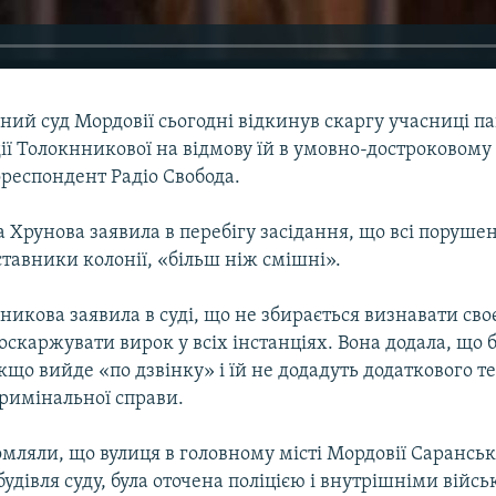
вний суд Мордовії сьогодні відкинув скаргу учасниці п
дії Толокнникової на відмову їй в умовно-достроковому
респондент Радіо Свобода.
 Хрунова заявила в перебігу засідання, що всі порушен
тавники колонії, «більш ніж смішні».
икова заявила в суді, що не збирається визнавати своє
 оскаржувати вирок у всіх інстанціях. Вона додала, що 
кщо вийде «по дзвінку» і їй не додадуть додаткового т
кримінальної справи.
мляли, що вулиця в головному місті Мордовії Саранську
удівля суду, була оточена поліцією і внутрішніми війс