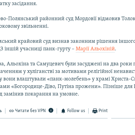
атку засідання.
бово-Полянський районний суд Мордовії відмовив Толо
оковому звільненні.
мський крайовий суд визнав законним рішення іншого
З іншій учасниці панк-гурту –
Марії Альохіній
.
а, Альохіна та Самуцевич були засуджені на два роки
ваченням у хуліганстві за мотивами релігійної ненавис
у вони влаштували «панк-молебень» у храмі Христа-С
овами «Богородице-Діво, Путіна прожени». Пізніше для
д замінив покарання на умовне.
ь
Читати без VPN
Follow us
Print