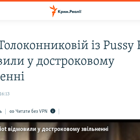
Толоконниковій із Pussy 
вили у достроковому
ненні
16:13
ь
Читати без VPN
Riot відмовили у достроковому звільненні