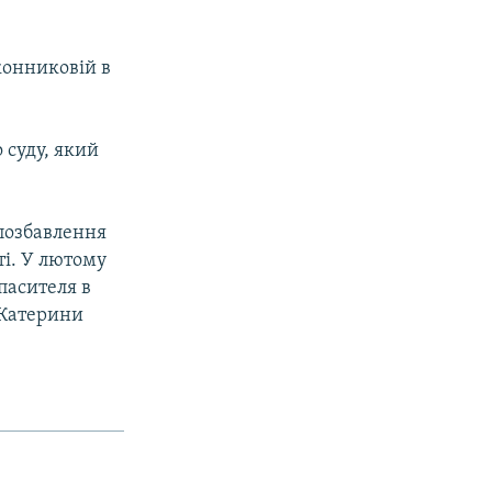
конниковій в
 суду, який
 позбавлення
ті. У лютому
пасителя в
 Катерини