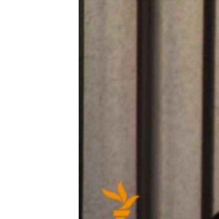
ВІДЕОУРОКИ «ELIFBE»
СВІДЧЕННЯ ОКУПАЦІЇ
УКРАЇНСЬКА ПРОБЛЕМА КРИМУ
ІНФОГРАФІКА