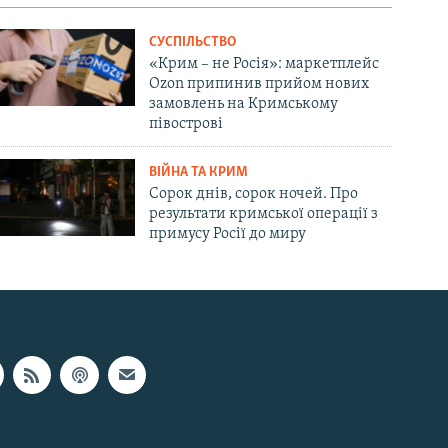
СУСПІЛЬСТВО
«Крим – не Росія»: маркетплейс
Ozon припинив прийом нових
замовлень на Кримському
півострові
ВІЙНА ТА КРИМ
Сорок днів, сорок ночей. Про
результати кримської операції з
примусу Росії до миру