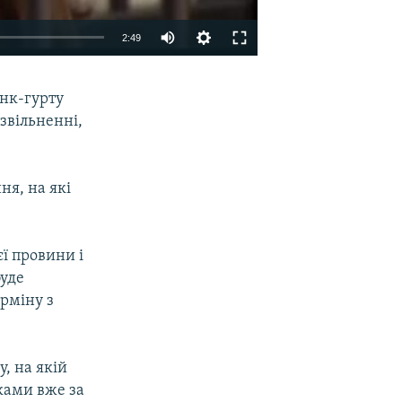
2:49
EMBED
SHARE
анк-гурту
 звільненні,
ня, на які
ї провини і
буде
ерміну з
, на якій
ьками вже за