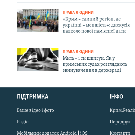
ПРАВА ЛЮДИНИ
«Крим – єдиний регіон, де
українці – меншість»: дискусія
навколо нової пам'ятної дати
ПРАВА ЛЮДИНИ
Мить – і ти шпигун. Як у
кримських судах розглядають
звинувачення в держзраді
Русский
ПІДТРИМКА
ІНФО
Qırımtatar
Ваше відео і фото
Крим.Реалії
ДОЛУЧАЙСЯ!
Радіо
Передрук
Мобільний додаток Android | iOS
Контакти