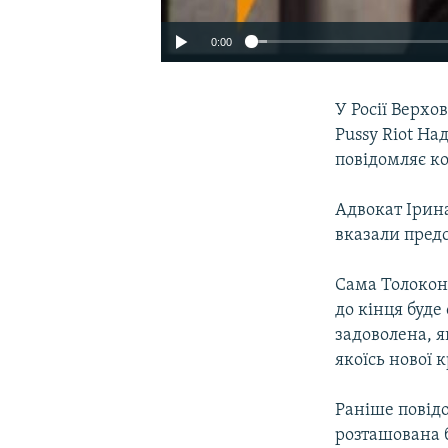
0:00
У Росії Верхо
Pussy Riot На
повідомляє ко
Адвокат Ірина
вказали предс
Сама Толоконн
до кінця буде
задоволена, я
якоїсь нової 
Раніше повідо
розташована б