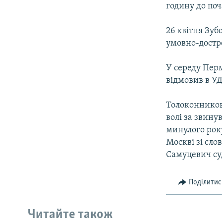
годину до поч
26 квітня Зу
умовно-достр
У середу Пер
відмовив в УД
Толоконников
волі за звину
минулого рок
Москві зі сл
Самуцевич су
Поділитис
Читайте також