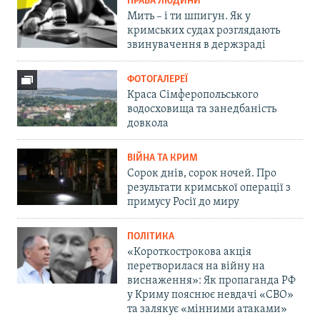
ПРАВА ЛЮДИНИ
Мить – і ти шпигун. Як у
кримських судах розглядають
звинувачення в держзраді
ФОТОГАЛЕРЕЇ
Краса Сімферопольського
водосховища та занедбаність
довкола
ВІЙНА ТА КРИМ
Сорок днів, сорок ночей. Про
результати кримської операції з
примусу Росії до миру
ПОЛІТИКА
«Короткострокова акція
перетворилася на війну на
виснаження»: Як пропаганда РФ
у Криму пояснює невдачі «СВО»
та залякує «мінними атаками»