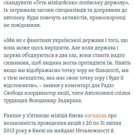
скандувати «Геть міліцейсько-попівську державу»,
їх затримали загони спецназівців та доправили до
автозаку. Куди повезуть активістів, правоохоронці
не повідомили.
«Ми не є фанатами української держави і того, що
вона може щось вирішити. Але коли держава і
церква об’єднуються в два зла, вони стають надто
сильними, щоб людина могла протидіяти їм. Навіть
якщо ми відображаємо точку зору не більшості, ми
є тією меншістю, яка має свою точку зору і буде її
відстоювати», – заявив у коментарі для Радіо
Свобода координатор акції, член Автономної спілки
трудящих Володимир Задирака.
Раніше у п’ятницю міліція Києва
нагадала
про
незаконність проведення акцій з 20 по 31 липня
2013 року в Києві на майдані Незалежності й