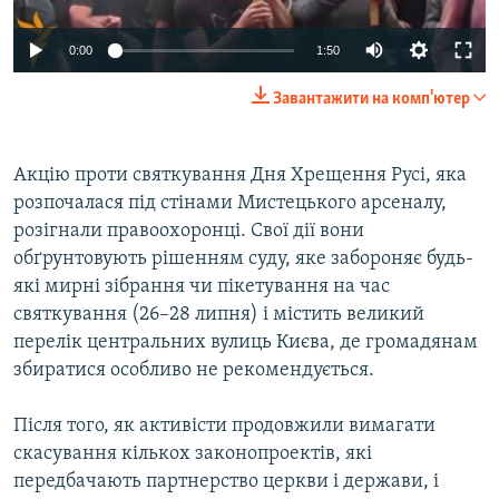
ВІДЕОУРОКИ «ELIFBE»
Русский
0:00
1:50
СВІДЧЕННЯ ОКУПАЦІЇ
Qırımtatar
Завантажити на комп'ютер
УКРАЇНСЬКА ПРОБЛЕМА КРИМУ
ДОЛУЧАЙСЯ!
ІНФОГРАФІКА
Акцію проти святкування Дня Хрещення Русі, яка
розпочалася під стінами Мистецького арсеналу,
розігнали правоохоронці. Свої дії вони
Усі сайти RFE/RL
обґрунтовують рішенням суду, яке забороняє будь-
які мирні зібрання чи пікетування на час
святкування (26–28 липня) і містить великий
перелік центральних вулиць Києва, де громадянам
збиратися особливо не рекомендується.
Після того, як активісти продовжили вимагати
скасування кількох законопроектів, які
передбачають партнерство церкви і держави, і