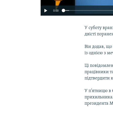
0:00
У суботу вра
двісті поране
Він додав, що
із однією з м
Ці повідомле
працівники та
підтвердити к
У п’ятницю в
прихильникам
президента М