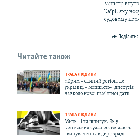
Міністр внутр
Каїрі, яку н
судовому пор
Поділитис
Читайте також
ПРАВА ЛЮДИНИ
«Крим – єдиний регіон, де
українці – меншість»: дискусія
навколо нової пам'ятної дати
ПРАВА ЛЮДИНИ
Мить – і ти шпигун. Як у
кримських судах розглядають
звинувачення в держзраді