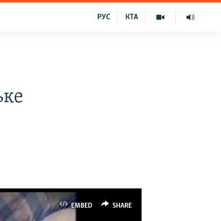
РУС
КТА
ьке
EMBED
SHARE