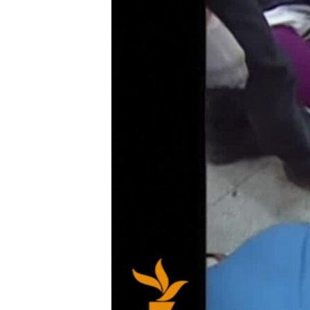
ВІДЕОУРОКИ «ELIFBE»
СВІДЧЕННЯ ОКУПАЦІЇ
УКРАЇНСЬКА ПРОБЛЕМА КРИМУ
ІНФОГРАФІКА