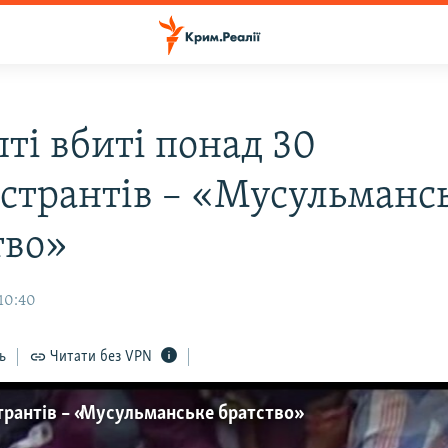
ті вбиті понад 30
странтів – «Мусульманс
тво»
 10:40
ь
Читати без VPN
трантів – «Мусульманське братство»