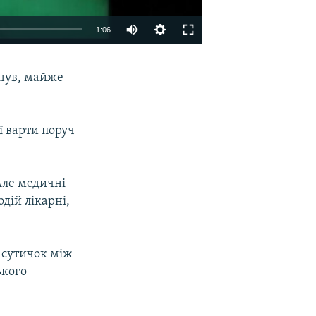
1:06
EMBED
SHARE
инув, майже
ї варти поруч
Але медичні
дій лікарні,
 сутичок між
ького