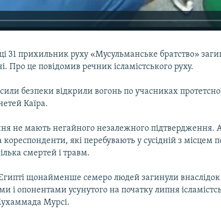
нці 31 прихильник руху «Мусульманське братство» заг
ні. Про це повідомив речник ісламістського руху.
 сили безпеки відкрили вогонь по учасниках протетсно
ечетей Каїра.
ння не мають негайного незалежного підтвердження. 
 кореспонденти, які перебувають у сусідній з місцем по
ілька смертей і травм.
 Єгипті щонайменше семеро людей загинули внаслідок
и і опонентами усунутого на початку липня ісламістс
ухаммада Мурсі.