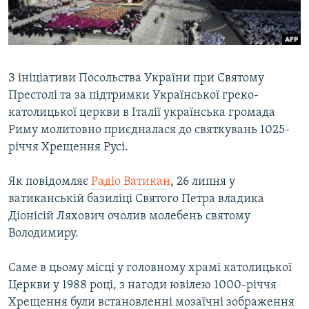
ВІДЕОУРОКИ «ELIFBE»
Русский
СВІДЧЕННЯ ОКУПАЦІЇ
Qırımtatar
УКРАЇНСЬКА ПРОБЛЕМА КРИМУ
З ініціативи Посольства України при Святому
ДОЛУЧАЙСЯ!
ІНФОГРАФІКА
Престолі та за підтримки Української греко-
католицької церкви в Італії українська громада
Риму молитовно приєдналася до святкувань 1025-
річчя Хрещення Русі.
Усі сайти RFE/RL
Як повідомляє
Радіо Ватикан
, 26 липня у
ватиканській базиліці Святого Петра владика
Діонісій Ляхович очолив молебень святому
Володимиру.
Саме в цьому місці у головному храмі католицької
Церкви у 1988 році, з нагоди ювілею 1000-річчя
Хрещення були встановленні мозаїчні зображення