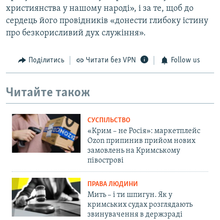
християнства у нашому народі», і за те, щоб до
сердець його провідників «донести глибоку істину
про безкорисливий дух служіння».
Поділитись
Читати без VPN
Follow us
Читайте також
СУСПІЛЬСТВО
«Крим – не Росія»: маркетплейс
Ozon припинив прийом нових
замовлень на Кримському
півострові
ПРАВА ЛЮДИНИ
Мить – і ти шпигун. Як у
кримських судах розглядають
звинувачення в держзраді