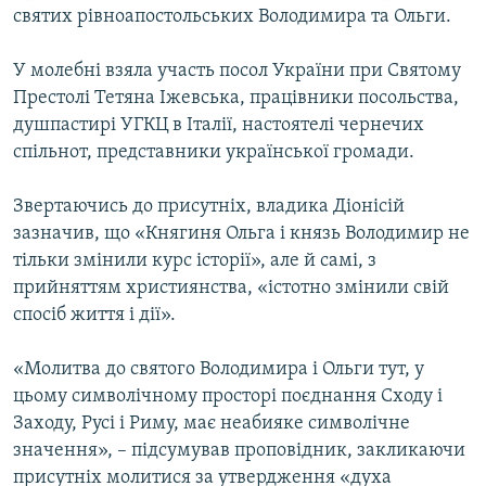
святих рівноапостольських Володимира та Ольги.
У молебні взяла участь посол України при Святому
Престолі Тетяна Іжевська, працівники посольства,
душпастирі УГКЦ в Італії, настоятелі чернечих
спільнот, представники української громади.
Звертаючись до присутніх, владика Діонісій
зазначив, що «Княгиня Ольга і князь Володимир не
тільки змінили курс історії», але й самі, з
прийняттям християнства, «істотно змінили свій
спосіб життя і дії».
«Молитва до святого Володимира і Ольги тут, у
цьому символічному просторі поєднання Сходу і
Заходу, Русі і Риму, має неабияке символічне
значення», – підсумував проповідник, закликаючи
присутніх молитися за утвердження «духа