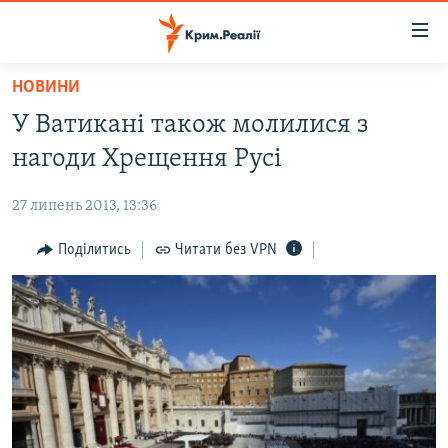
Доступність
посилання
Перейти
НОВИНИ
до
НОВИНИ
У Ватикані також молилися з
основного
ВОДА.КРИМ
матеріалу
нагоди Хрещення Русі
ВІДЕО ТА ФОТО
Перейти
до
27 липень 2013, 13:36
ПОЛІТИКА
основної
БЛОГИ
Поділитись
Читати без VPN
навігації
Перейти
ПОГЛЯД
до
ІНТЕРВ'Ю
пошуку
ВСЕ ЗА ДЕНЬ
СПЕЦПРОЕКТИ
ЯК ОБІЙТИ БЛОКУВАННЯ
ДЕПОРТАЦІЯ