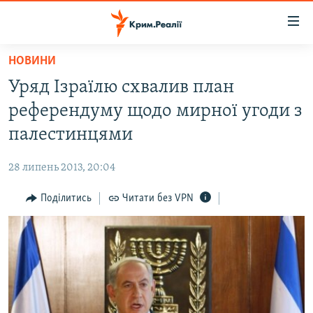
Доступність
посилання
Перейти
НОВИНИ
до
НОВИНИ
Уряд Ізраїлю схвалив план
основного
ВОДА.КРИМ
матеріалу
референдуму щодо мирної угоди з
ВІДЕО ТА ФОТО
Перейти
палестинцями
до
ПОЛІТИКА
основної
28 липень 2013, 20:04
БЛОГИ
навігації
Перейти
Поділитись
Читати без VPN
ПОГЛЯД
до
ІНТЕРВ'Ю
пошуку
ВСЕ ЗА ДЕНЬ
СПЕЦПРОЕКТИ
ЯК ОБІЙТИ БЛОКУВАННЯ
ДЕПОРТАЦІЯ