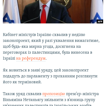
ВІДЕОУРОКИ «ELIFBE»
Русский
СВІДЧЕННЯ ОКУПАЦІЇ
Qırımtatar
УКРАЇНСЬКА ПРОБЛЕМА КРИМУ
ДОЛУЧАЙСЯ!
ІНФОГРАФІКА
Кабінет міністрів Ізраїлю схвалив у неділю
законопроект, який у разі ухвалення вимагатиме,
щоб будь-яка мирна угода, досягнена на
Усі сайти RFE/RL
переговорах із палестинцями, була винесена в
Ізраїлі
на референдум
.
Як мовиться в заяві уряду, цей законопроект
подадуть до парламенту з проханням розглянути
його як терміновий.
Також уряд схвалив
пропозицію
прем’єр-міністра
Біньяміна Нетаньягу звільнити з в’язниць групу
ув’язнених палестинців та ізраїльських арабів.