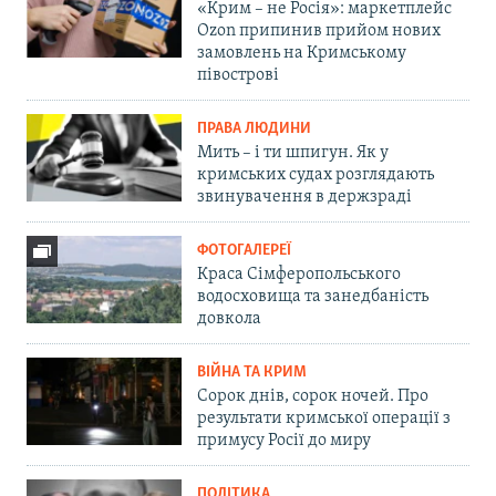
«Крим – не Росія»: маркетплейс
Ozon припинив прийом нових
замовлень на Кримському
півострові
ПРАВА ЛЮДИНИ
Мить – і ти шпигун. Як у
кримських судах розглядають
звинувачення в держзраді
ФОТОГАЛЕРЕЇ
Краса Сімферопольського
водосховища та занедбаність
довкола
ВІЙНА ТА КРИМ
Сорок днів, сорок ночей. Про
результати кримської операції з
примусу Росії до миру
ПОЛІТИКА