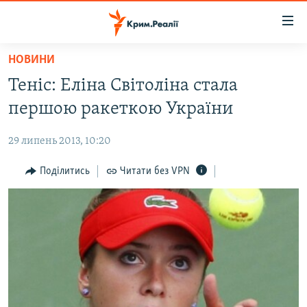
Доступність
посилання
Перейти
НОВИНИ
до
НОВИНИ
Теніс: Еліна Світоліна стала
основного
ВОДА.КРИМ
матеріалу
першою ракеткою України
ВІДЕО ТА ФОТО
Перейти
до
29 липень 2013, 10:20
ПОЛІТИКА
основної
БЛОГИ
Поділитись
Читати без VPN
навігації
Перейти
ПОГЛЯД
до
ІНТЕРВ'Ю
пошуку
ВСЕ ЗА ДЕНЬ
СПЕЦПРОЕКТИ
ЯК ОБІЙТИ БЛОКУВАННЯ
ДЕПОРТАЦІЯ