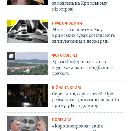
замовлень на Кримському
півострові
ПРАВА ЛЮДИНИ
Мить – і ти шпигун. Як у
кримських судах розглядають
звинувачення в держзраді
ФОТОГАЛЕРЕЇ
Краса Сімферопольського
водосховища та занедбаність
довкола
ВІЙНА ТА КРИМ
Сорок днів, сорок ночей. Про
результати кримської операції з
примусу Росії до миру
ПОЛІТИКА
«Короткострокова акція