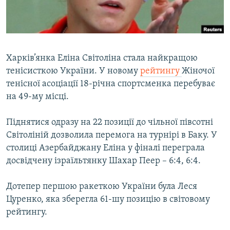
ВІДЕОУРОКИ «ELIFBE»
Русский
СВІДЧЕННЯ ОКУПАЦІЇ
Qırımtatar
УКРАЇНСЬКА ПРОБЛЕМА КРИМУ
Харків’янка Еліна Світоліна стала найкращою
ДОЛУЧАЙСЯ!
ІНФОГРАФІКА
тенісисткою України. У новому
рейтингу
Жіночої
тенісної асоціації 18-річна спортсменка перебуває
на 49-му місці.
Усі сайти RFE/RL
Піднятися одразу на 22 позиції до чільної півсотні
Світоліній дозволила перемога на турнірі в Баку. У
столиці Азербайджану Еліна у фіналі переграла
досвідчену ізраїльтянку Шахар Пеер – 6:4, 6:4.
Дотепер першою ракеткою України була Леся
Цуренко, яка зберегла 61-шу позицію в світовому
рейтингу.