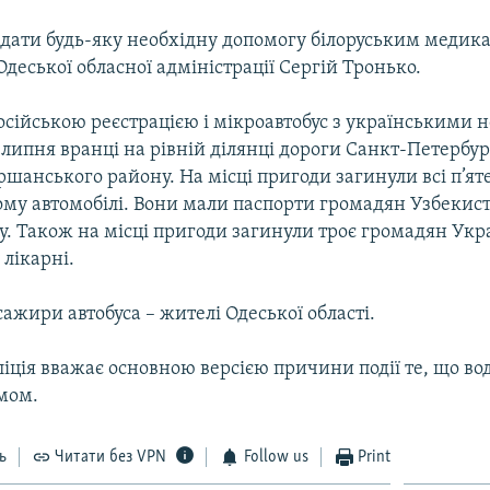
дати будь-яку необхідну допомогу білоруським медика
деської обласної адміністрації Сергій Тронько.
осійською реєстрацією і мікроавтобус з українськими
липня вранці на рівній ділянці дороги Санкт-Петербург
ршанського району. На місці пригоди загинули всі п’ят
ому автомобілі. Вони мали паспорти громадян Узбекист
. Також на місці пригоди загинули троє громадян Укр
 лікарні.
ажири автобуса – жителі Одеської області.
ліція вважає основною версією причини події те, що во
рмом.
ь
Читати без VPN
Follow us
Print