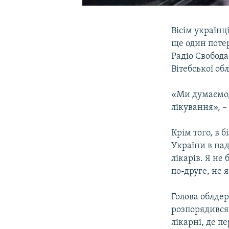
Вісім українц
ще один потер
Радіо Свобода
Вітебської об
«Ми думаємо, 
лікування», –
Крім того, в 
України в над
лікарів. Я не
по-друге, не 
Голова облдер
розпорядився 
лікарні, де 