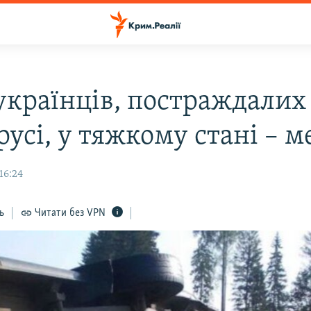
 українців, постраждалих
русі, у тяжкому стані – 
16:24
ь
Читати без VPN