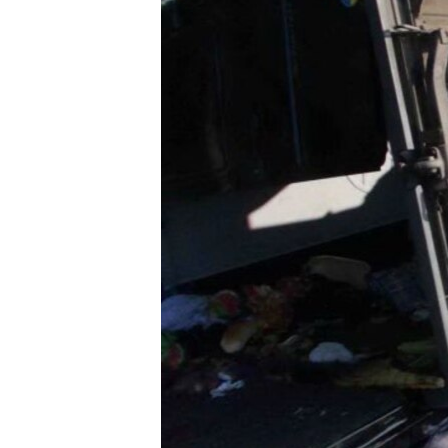
ВІДЕОУРОКИ «ELIFBE»
СВІДЧЕННЯ ОКУПАЦІЇ
УКРАЇНСЬКА ПРОБЛЕМА КРИМУ
ІНФОГРАФІКА