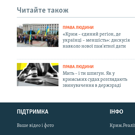
Читайте також
ПРАВА ЛЮДИНИ
«Крим – єдиний регіон, де
українці – меншість»: дискусія
навколо нової пам'ятної дати
ПРАВА ЛЮДИНИ
Мить – і ти шпигун. Як у
кримських судах розглядають
звинувачення в держзраді
Русский
ПІДТРИМКА
ІНФО
Qırımtatar
Ваше відео і фото
Крим.Реалії
ДОЛУЧАЙСЯ!