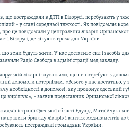
ів, що постраждали в ДТП в Білорусі, перебувають у тяж
пілий – у стані середньої тяжкості. Як повідомляє кор
, про це повідомили у центральній лікарні Оршансько
ласті Білорусі, де лікують громадян України.
що вони будуть жити. У нас достатньо сил і засобів для
 заявили Радіо Свобода в адміністрації мед закладу.
білоруській лікарні зауважили, що не потребують допом
анні допомоги потерпілим. «Всього у нас достатньо, у т
 бачу необхідності в допомозі, яку пропонує одеський гу
я це вирішую», – заявив представник Оршанської лікарн
жадміністрації Одеської області Едуард Матвійчук сьо
направити бригаду лікарів і вантаж медикаментів до б
перебувають постраждалі громадяни України.