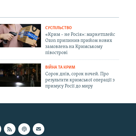
СУСПІЛЬСТВО
«Крим – не Росія»: маркетплейс
Ozon припинив прийом нових
замовлень на Кримському
півострові
ВІЙНА ТА КРИМ
Сорок днів, сорок ночей. Про
результати кримської операції з
примусу Росії до миру