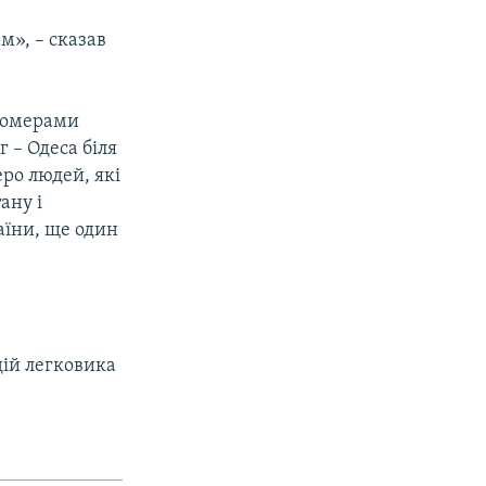
м», – сказав
 номерами
 – Одеса біля
еро людей, які
ану і
аїни, ще один
дій легковика