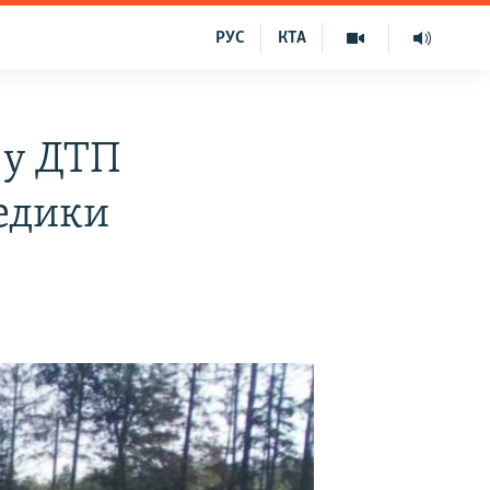
РУС
КТА
 у ДТП
медики