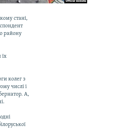
кому стані,
еспондент
го району
 їх
оги колег з
ому числі і
бернатор. А,
і.
годні
ілоруської