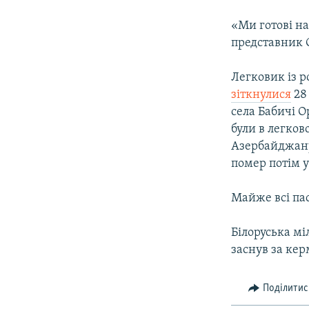
«Ми готові на
представник О
Легковик із р
зіткнулися
28 
села Бабичі О
були в легков
Азербайджану
помер потім у
Майже всі пас
Білоруська мі
заснув за ке
Поділитис