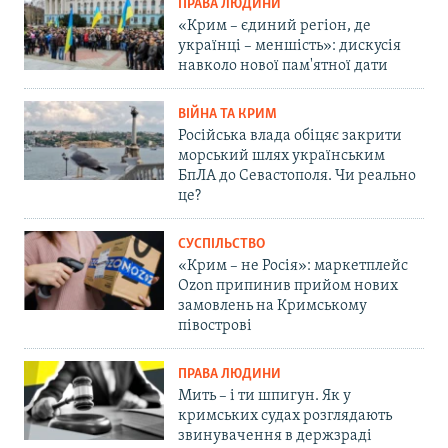
ПРАВА ЛЮДИНИ
«Крим – єдиний регіон, де
українці – меншість»: дискусія
навколо нової пам'ятної дати
ВІЙНА ТА КРИМ
Російська влада обіцяє закрити
морський шлях українським
БпЛА до Севастополя. Чи реально
це?
СУСПІЛЬСТВО
«Крим – не Росія»: маркетплейс
Ozon припинив прийом нових
замовлень на Кримському
півострові
ПРАВА ЛЮДИНИ
Мить – і ти шпигун. Як у
кримських судах розглядають
звинувачення в держзраді