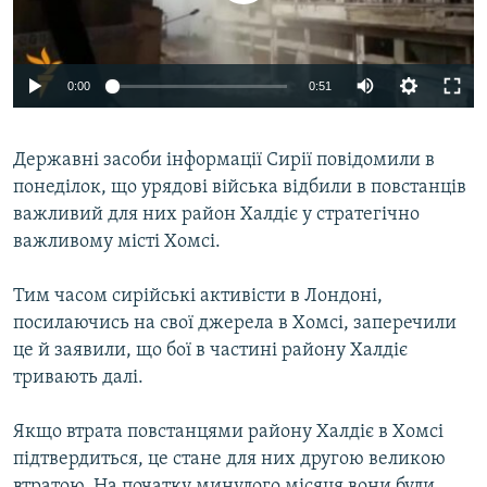
ВІДЕОУРОКИ «ELIFBE»
Русский
СВІДЧЕННЯ ОКУПАЦІЇ
Qırımtatar
0:00
0:51
УКРАЇНСЬКА ПРОБЛЕМА КРИМУ
ДОЛУЧАЙСЯ!
ІНФОГРАФІКА
Державні засоби інформації Сирії повідомили в
понеділок, що урядові війська відбили в повстанців
важливий для них район Халдіє у стратегічно
Усі сайти RFE/RL
важливому місті Хомсі.
Тим часом сирійські активісти в Лондоні,
посилаючись на свої джерела в Хомсі, заперечили
це й заявили, що бої в частині району Халдіє
тривають далі.
Якщо втрата повстанцями району Халдіє в Хомсі
підтвердиться, це стане для них другою великою
втратою. На початку минулого місяця вони були