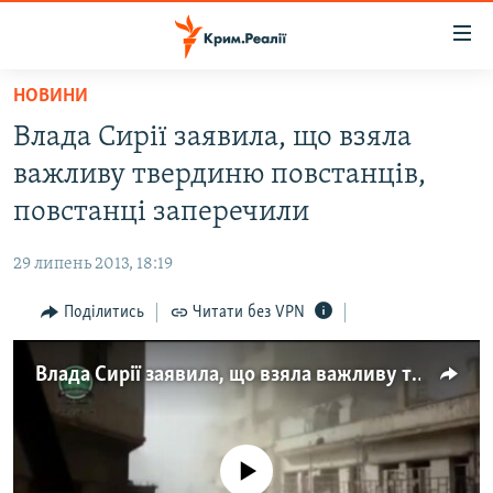
Доступність
посилання
Перейти
НОВИНИ
до
НОВИНИ
Влада Сирії заявила, що взяла
основного
ВОДА.КРИМ
матеріалу
важливу твердиню повстанців,
ВІДЕО ТА ФОТО
Перейти
повстанці заперечили
до
ПОЛІТИКА
основної
29 липень 2013, 18:19
БЛОГИ
навігації
Перейти
Поділитись
Читати без VPN
ПОГЛЯД
до
ІНТЕРВ'Ю
пошуку
Влада Сирії заявила, що взяла важливу твердиню повстанців, повстанці заперечили
ВСЕ ЗА ДЕНЬ
СПЕЦПРОЕКТИ
No media source currently available
ЯК ОБІЙТИ БЛОКУВАННЯ
ДЕПОРТАЦІЯ