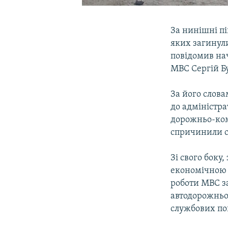
За нинішні пi
яких загинули
повiдомив на
МВС Сергiй Б
За його слов
до адмiнiстра
дорожньо-ком
спричинили ст
Зі свого боку
економiчною 
роботи МВС з
автодорожньо
службових по