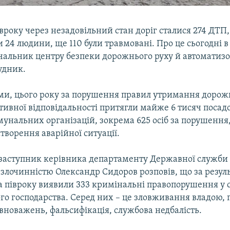
вроку через незадовiльний стан дорiг сталися 274 ДТП,
 24 людини, ще 110 були травмовані. Про це сьогодні в
чальник центру безпеки дорожнього руху й автоматиз
удник.
ами, цього року за порушення правил утримання дорож
тивної вiдповiдальностi притягли майже 6 тисяч посад
унальних органiзацiй, зокрема 625 осiб за порушення
ворення аварiйної ситуацiї.
, заступник керівника департаменту Державної служби 
злочиннiстю Олександр Сидоров розповiв, що за резул
а пiвроку виявили 333 кримiнальнi правопорушення у 
го господарства. Серед них – це зловживання владою
вноважень, фальсифiкацiя, службова недбалiсть.