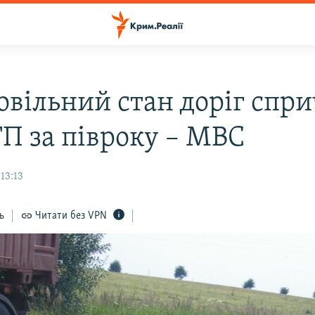
овiльний стан дорiг спр
ТП за півроку – МВС
13:13
ь
Читати без VPN