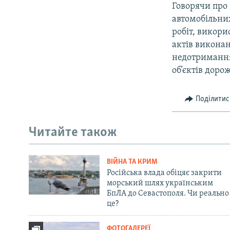
Говорячи про
автомобiльни
робiт, викори
актiв викона
недотримання
об’єктiв доро
Поділитис
Читайте також
ВІЙНА ТА КРИМ
Російська влада обіцяє закрити
морський шлях українським
БпЛА до Севастополя. Чи реально
це?
ФОТОГАЛЕРЕЇ