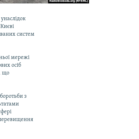
 унаслiдок
 Києві
ованих систем
ньої мережi
ових осiб
, що
боротьби з
ьтатами
сферi
, перевищення