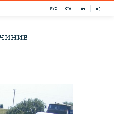
РУС
КТА
ичинив