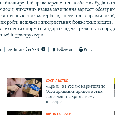
 найпоширенiшi правопорушення на об’єктах будiвниц
х дорiг, чиновник назвав завищення вартостi обсягу 
стання неякiсних матерiалiв, внесення неправдивих в
них робiт, нецiльове використання бюджетних коштiв,
 технiчних норм i стандартiв пiд час ремонту і спору
жньої iнфраструктури.
ь
Читати без VPN
Follow us
Print
СУСПІЛЬСТВО
«Крим – не Росія»: маркетплейс
Ozon припинив прийом нових
замовлень на Кримському
півострові
ВІЙНА ТА КРИМ