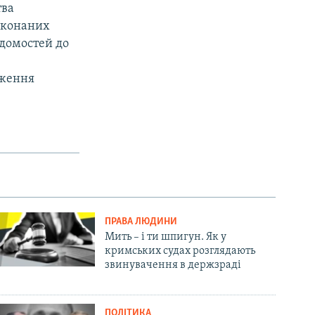
тва
виконаних
iдомостей до
дження
ПРАВА ЛЮДИНИ
Мить – і ти шпигун. Як у
кримських судах розглядають
звинувачення в держзраді
ПОЛІТИКА