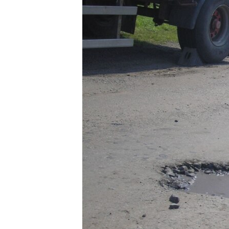
ВІДЕОУРОКИ «ELIFBE»
СВІДЧЕННЯ ОКУПАЦІЇ
УКРАЇНСЬКА ПРОБЛЕМА КРИМУ
ІНФОГРАФІКА