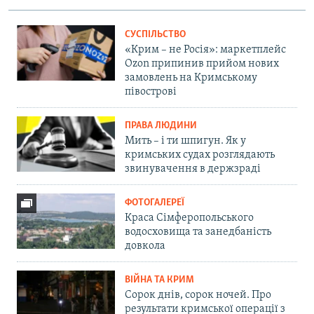
СУСПІЛЬСТВО
«Крим – не Росія»: маркетплейс
Ozon припинив прийом нових
замовлень на Кримському
півострові
ПРАВА ЛЮДИНИ
Мить – і ти шпигун. Як у
кримських судах розглядають
звинувачення в держзраді
ФОТОГАЛЕРЕЇ
Краса Сімферопольського
водосховища та занедбаність
довкола
ВІЙНА ТА КРИМ
Сорок днів, сорок ночей. Про
результати кримської операції з