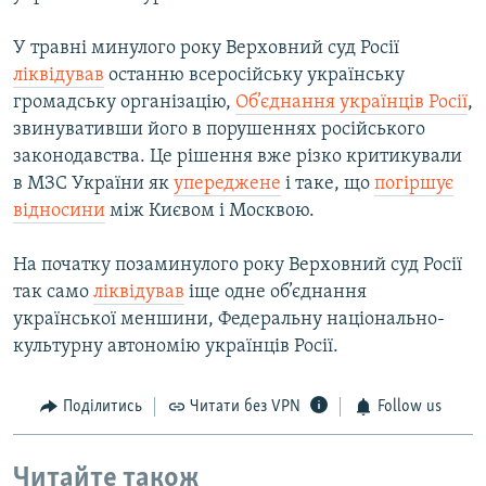
У травні минулого року Верховний суд Росії
ліквідував
останню всеросійську українську
громадську організацію,
Об’єднання українців Росії
,
звинувативши його в порушеннях російського
законодавства. Це рішення вже різко критикували
в МЗС України як
упереджене
і таке, що
погіршує
відносини
між Києвом і Москвою.
На початку позаминулого року Верховний суд Росії
так само
ліквідував
іще одне об’єднання
української меншини, Федеральну національно-
культурну автономію українців Росії.
Поділитись
Читати без VPN
Follow us
Читайте також