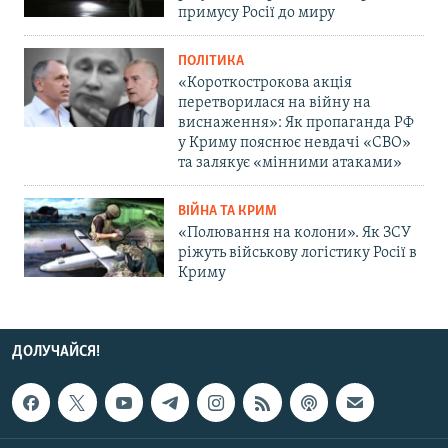
примусу Росії до миру
ПОЛІТИКА
«Короткострокова акція
перетворилася на війну на
виснаження»: Як пропаганда РФ
у Криму пояснює невдачі «СВО»
та залякує «мінними атаками»
ВІЙНА ТА КРИМ
«Полювання на колони». Як ЗСУ
ріжуть військову логістику Росії в
Криму
ДОЛУЧАЙСЯ!