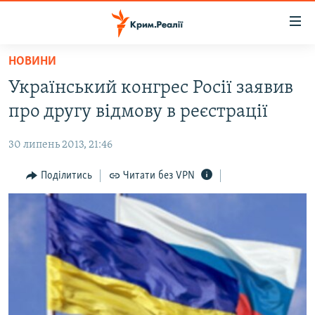
Доступність
посилання
Перейти
НОВИНИ
до
НОВИНИ
Український конгрес Росії заявив
основного
ВОДА.КРИМ
матеріалу
про другу відмову в реєстрації
ВІДЕО ТА ФОТО
Перейти
до
30 липень 2013, 21:46
ПОЛІТИКА
основної
БЛОГИ
Поділитись
Читати без VPN
навігації
Перейти
ПОГЛЯД
до
ІНТЕРВ'Ю
пошуку
ВСЕ ЗА ДЕНЬ
СПЕЦПРОЕКТИ
ЯК ОБІЙТИ БЛОКУВАННЯ
ДЕПОРТАЦІЯ