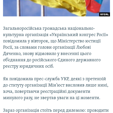
ВІДЕОУРОКИ «ELIFBE»
Русский
СВІДЧЕННЯ ОКУПАЦІЇ
Qırımtatar
УКРАЇНСЬКА ПРОБЛЕМА КРИМУ
Загальноросійська громадська національно-
ДОЛУЧАЙСЯ!
ІНФОГРАФІКА
культурна організація «Український конгрес Росії»
повідомила у вівторок, що Міністерство юстиції
Росії, за словами голови організації Любові
Дяченко, знову відмовило у внесенні цього
Усі сайти RFE/RL
об’єднання до російського Єдиного державного
реєстру юридичних осіб.
Як повідомила прес-служба УКР, деякі з претензій
до статуту організації Мін’юст висловив лише нині,
хоча, повертаючи реєстраційні документи
минулого разу, не звертав уваги на ці моменти.
Зараз організація стоїть перед дилемою: проводити