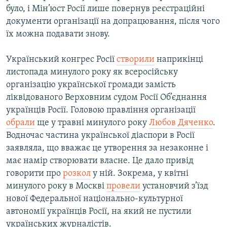
було, і Мін’юст Росії лише повернув реєстраційні
документи організації на допрацювання, після чого
їх можна подавати знову.
Український конгрес Росії
створили
наприкінці
листопада минулого року як всеросійську
організацію української громади замість
ліквідованого Верховним судом Росії Об’єднання
українців Росії. Головою правління організації
обрали
ще у травні минулого року
Любов Дяченко
.
Водночас частина української діаспори в Росії
заявляла, що вважає це утворення за незаконне і
має намір створювати власне. Це дало привід
говорити про
розкол
у ній. Зокрема, у квітні
минулого року в Москві
провели
установчий з’їзд
нової Федеральної національно-культурної
автономії українців Росії, на який не пустили
українських журналістів.