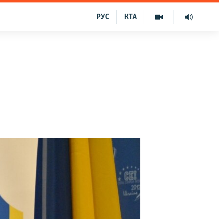
РУС
КТА