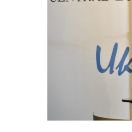
ВІДЕОУРОКИ «ELIFBE»
СВІДЧЕННЯ ОКУПАЦІЇ
УКРАЇНСЬКА ПРОБЛЕМА КРИМУ
ІНФОГРАФІКА