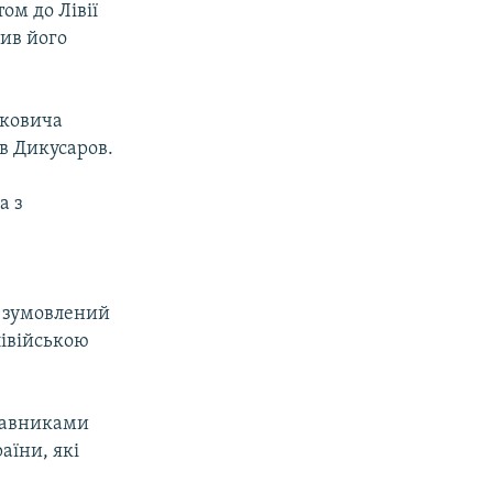
ом до Лівії
ив його
уковича
в Дикусаров.
а з
і зумовлений
лівійською
ставниками
аїни, які