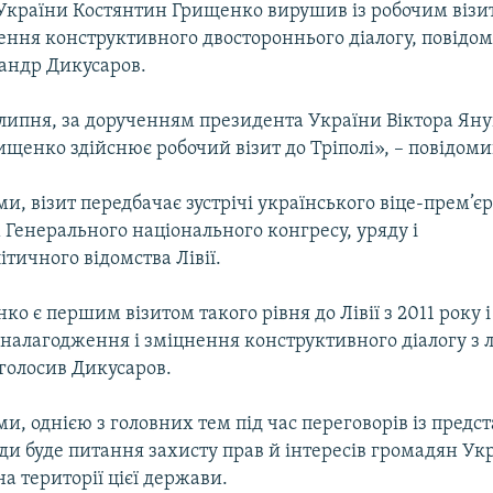
України Костянтин Грищенко вирушив із робочим візит
ення конструктивного двостороннього діалогу, повідом
андр Дикусаров.
1 липня, за дорученням президента України Віктора Ян
щенко здійснює робочий візит до Тріполі», – повідоми
ми, візит передбачає зустрічі українського віце-прем’єр
Генерального національного конгресу, уряду і
тичного відомства Лівії.
ко є першим візитом такого рівня до Лівії з 2011 року 
налагодження і зміцнення конструктивного діалогу з 
голосив Дикусаров.
ми, однією з головних тем під час переговорів із пред
ади буде питання захисту прав й інтересів громадян Укр
а території цієї держави.