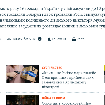
лого року 19 громадян України у Лівії засудили до 10 
рьох громадян Білорусі і двох громадян Росії, звинувачу
 найманцями колишнього лівійського диктатора Муам
апеляцію засуджених розглядає Вищий військовий суд 
ь
Читати без VPN
Follow us
Print
СУСПІЛЬСТВО
«Крим – не Росія»: маркетплейс
Ozon припинив прийом нових
замовлень на Кримському
півострові
ВІЙНА ТА КРИМ
Сорок днів, сорок ночей. Про