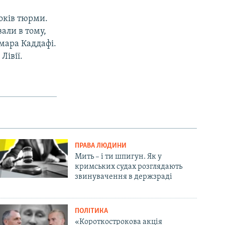
років тюрми.
вали в тому,
мара Каддафі.
Лівії.
ПРАВА ЛЮДИНИ
Мить – і ти шпигун. Як у
кримських судах розглядають
звинувачення в держзраді
ПОЛІТИКА
«Короткострокова акція