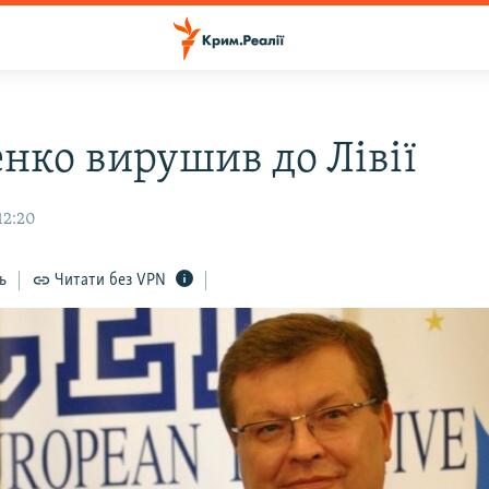
нко вирушив до Лівії
12:20
ь
Читати без VPN