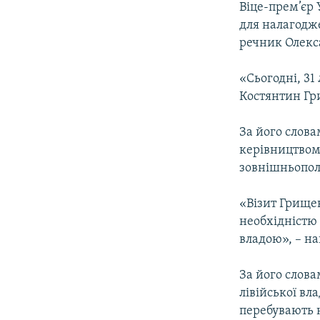
Віце-прем’єр 
для налагодж
речник Олекс
«Сьогодні, 3
Костянтин Гри
За його слова
керівництвом 
зовнішньополі
«Візит Грищен
необхідністю 
владою», – на
За його слова
лівійської вл
перебувають н