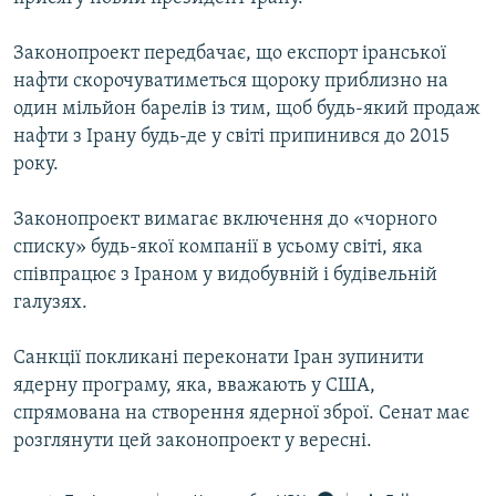
ВІДЕОУРОКИ «ELIFBE»
Русский
Законопроект передбачає, що експорт іранської
СВІДЧЕННЯ ОКУПАЦІЇ
Qırımtatar
нафти скорочуватиметься щороку приблизно на
УКРАЇНСЬКА ПРОБЛЕМА КРИМУ
один мільйон барелів із тим, щоб будь-який продаж
нафти з Ірану будь-де у світі припинився до 2015
ДОЛУЧАЙСЯ!
ІНФОГРАФІКА
року.
Законопроект вимагає включення до «чорного
Усі сайти RFE/RL
списку» будь-якої компанії в усьому світі, яка
співпрацює з Іраном у видобувній і будівельній
галузях.
Санкції покликані переконати Іран зупинити
ядерну програму, яка, вважають у США,
спрямована на створення ядерної зброї. Сенат має
розглянути цей законопроект у вересні.