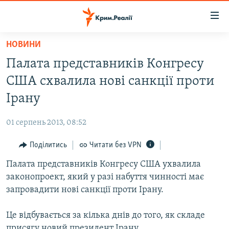
Доступність
посилання
Перейти
НОВИНИ
до
НОВИНИ
Палата представників Конгресу
основного
ВОДА.КРИМ
матеріалу
США схвалила нові санкції проти
ВІДЕО ТА ФОТО
Перейти
Ірану
до
ПОЛІТИКА
основної
01 серпень 2013, 08:52
БЛОГИ
навігації
Перейти
Поділитись
Читати без VPN
ПОГЛЯД
до
Палата представників Конгресу США ухвалила
ІНТЕРВ'Ю
пошуку
законопроект, який у разі набуття чинності має
ВСЕ ЗА ДЕНЬ
запровадити нові санкції проти Ірану.
СПЕЦПРОЕКТИ
Це відбувається за кілька днів до того, як складе
ЯК ОБІЙТИ БЛОКУВАННЯ
ДЕПОРТАЦІЯ
присягу новий президент Ірану.