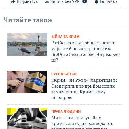
Поділитись
Читати без VPN
Follow us
Читайте також
ВІЙНА ТА КРИМ
Російська влада обіцяє закрити
морський шлях українським
БпЛА до Севастополя. Чи реально
це?
СУСПІЛЬСТВО
«Крим – не Росія»: маркетплейс
Ozon припинив прийом нових
замовлень на Кримському
півострові
ПРАВА ЛЮДИНИ
Мить – і ти шпигун. Як у
кримських судах розглядають