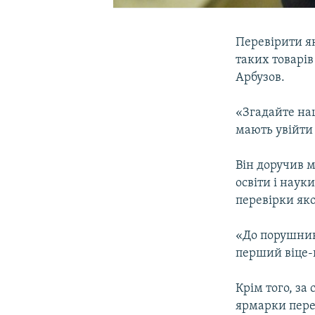
Перевірити як
таких товарів
Арбузов.
«Згадайте на
мають увійти 
Він доручив м
освіти і нау
перевірки яко
«До порушникі
перший віце-
Крім того, за
ярмарки перед