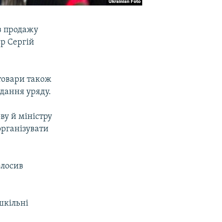
з продажу
єр Сергій
товари також
ідання уряду.
ву й міністру
організувати
олосив
шкільні