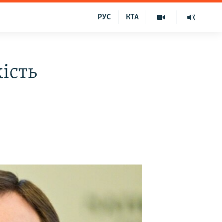
РУС
КТА
ість