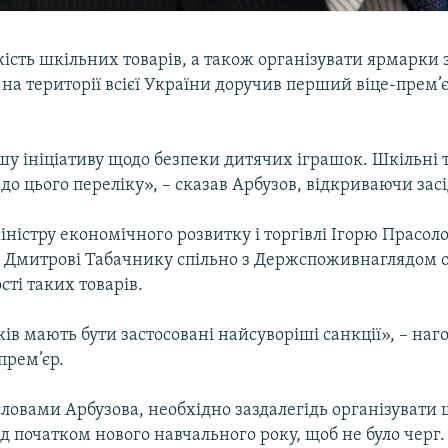
ість шкільних товарів, а також організувати ярмарки 
 на території всієї України доручив перший віце-прем’
шу ініціативу щодо безпеки дитячих іграшок. Шкільні 
до цього переліку», – сказав Арбузов, відкриваючи зас
іністру економічного розвитку і торгівлі Ігорю Прасоло
ки Дмитрові Табачнику спільно з Держспоживнаглядом 
сті таких товарів.
в мають бути застосовані найсуворіші санкції», – наг
прем’єр.
 словами Арбузова, необхідно заздалегідь організувати 
 початком нового навчального року, щоб не було черг.