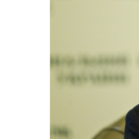
ВІДЕОУРОКИ «ELIFBE»
СВІДЧЕННЯ ОКУПАЦІЇ
УКРАЇНСЬКА ПРОБЛЕМА КРИМУ
ІНФОГРАФІКА