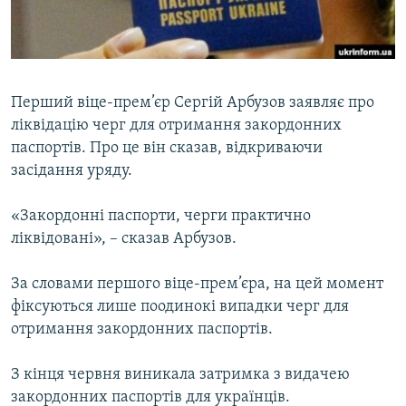
ВІДЕОУРОКИ «ELIFBE»
Русский
СВІДЧЕННЯ ОКУПАЦІЇ
Qırımtatar
УКРАЇНСЬКА ПРОБЛЕМА КРИМУ
Перший віце-прем’єр Сергій Арбузов заявляє про
ДОЛУЧАЙСЯ!
ІНФОГРАФІКА
ліквідацію черг для отримання закордонних
паспортів. Про це він сказав, відкриваючи
засідання уряду.
Усі сайти RFE/RL
«Закордонні паспорти, черги практично
ліквідовані», – сказав Арбузов.
За словами першого віце-прем’єра, на цей момент
фіксуються лише поодинокі випадки черг для
отримання закордонних паспортів.
З кiнця червня виникала затримка з видачею
закордонних паспортiв для українцiв.