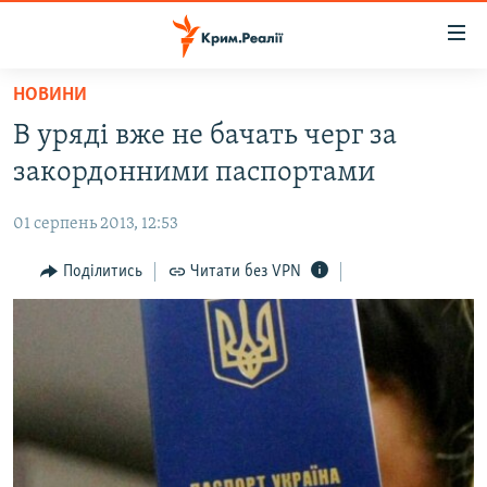
Доступність
посилання
Перейти
НОВИНИ
до
НОВИНИ
В уряді вже не бачать черг за
основного
ВОДА.КРИМ
матеріалу
закордонними паспортами
ВІДЕО ТА ФОТО
Перейти
до
01 серпень 2013, 12:53
ПОЛІТИКА
основної
БЛОГИ
Поділитись
Читати без VPN
навігації
Перейти
ПОГЛЯД
до
ІНТЕРВ'Ю
пошуку
ВСЕ ЗА ДЕНЬ
СПЕЦПРОЕКТИ
ЯК ОБІЙТИ БЛОКУВАННЯ
ДЕПОРТАЦІЯ