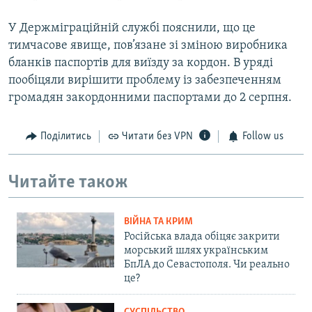
У Держмiграцiйнiй службi пояснили, що це
тимчасове явище, пов’язане зi змiною виробника
бланкiв паспортiв для виїзду за кордон. В уряді
пообiцяли вирiшити проблему iз забезпеченням
громадян закордонними паспортами до 2 серпня.
Поділитись
Читати без VPN
Follow us
Читайте також
ВІЙНА ТА КРИМ
Російська влада обіцяє закрити
морський шлях українським
БпЛА до Севастополя. Чи реально
це?