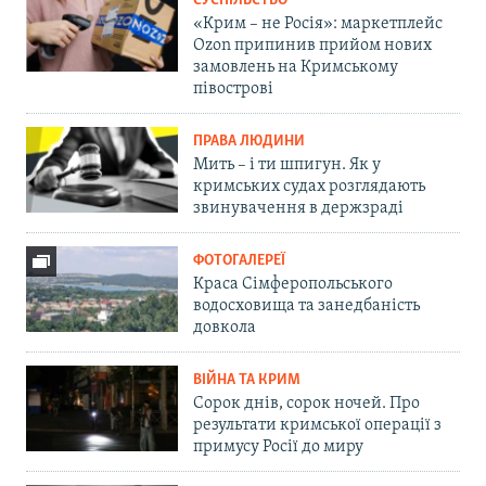
СУСПІЛЬСТВО
«Крим – не Росія»: маркетплейс
Ozon припинив прийом нових
замовлень на Кримському
півострові
ПРАВА ЛЮДИНИ
Мить – і ти шпигун. Як у
кримських судах розглядають
звинувачення в держзраді
ФОТОГАЛЕРЕЇ
Краса Сімферопольського
водосховища та занедбаність
довкола
ВІЙНА ТА КРИМ
Сорок днів, сорок ночей. Про
результати кримської операції з
примусу Росії до миру