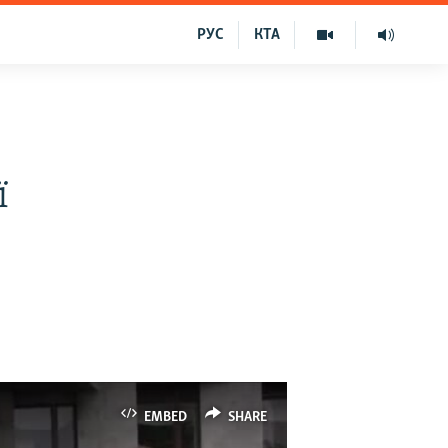
РУС
КТА
ї
EMBED
SHARE