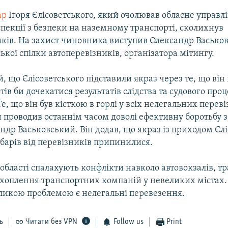
ар
Ігоря Єлісоветського, який очолював обласне управл
пекції з безпеки на наземному транспорті, сколихнув
иків. На захист чиновника виступив Олександр Васьков
ької спілки автоперевізників, організатора мітингу.
, що Єлісоветського підставили якраз через те, що він
тів би дочекатися результатів слідства та судового проц
е, що він був кісткою в горлі у всіх нелегальних переві
н проводив останнім часом доволі ефективну боротьбу з
ндр Васьковський. Він додав, що якраз із приходом Єл
барів від перевізників припинилися.
області спалахують конфлікти навколо автовокзалів, т
ахоплення транспортних компаній у невеликих містах.
ликою проблемою є нелегальні перевезення.
ь
Читати без VPN
Follow us
Print