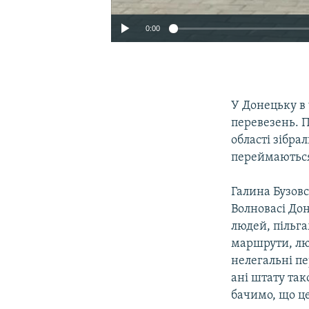
0:00
У Донецьку в
перевезень. 
області зібра
переймаються
Галина Бузовс
Волновасі Дон
людей, пільга
маршрути, люд
нелегальні пе
ані штату так
бачимо, що ц