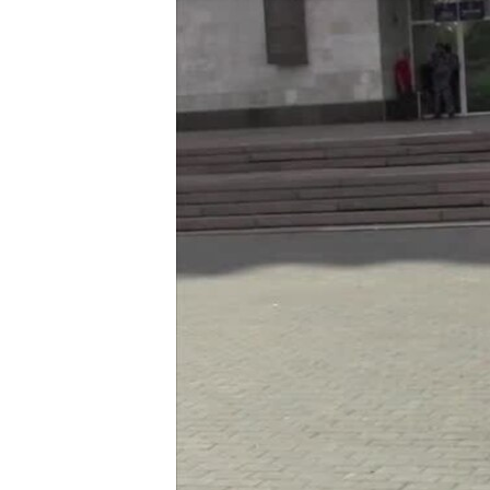
ВІДЕОУРОКИ «ELIFBE»
СВІДЧЕННЯ ОКУПАЦІЇ
УКРАЇНСЬКА ПРОБЛЕМА КРИМУ
ІНФОГРАФІКА