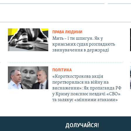
ПРАВА ЛЮДИНИ
Мить – і ти шпигун. Як у
кримських судах розглядають
звинувачення в держзраді
ПОЛІТИКА
«Короткострокова акція
перетворилася на війну на
виснаження»: Як пропаганда РФ
у Криму пояснює невдачі «СВО»
та залякує «мінними атаками»
ДОЛУЧАЙСЯ!