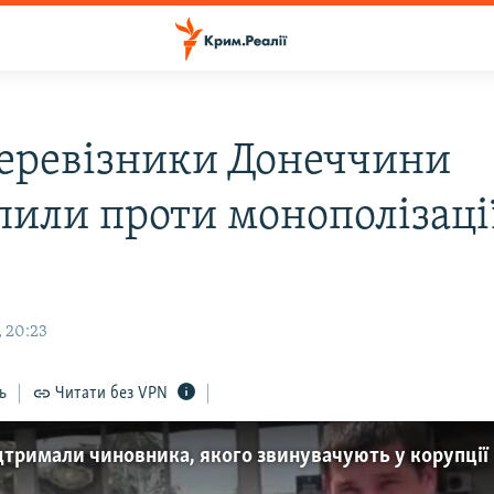
еревізники Донеччини
пили проти монополізаці
, 20:23
ь
Читати без VPN
дтримали чиновника, якого звинувачують у корупції