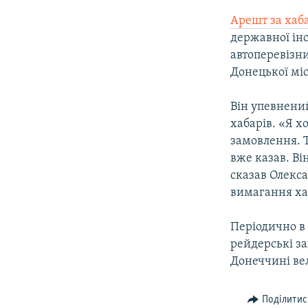
Арешт за хаб
державної інс
автоперевізн
Донецької міс
Він упевнений
хабарів. «Я хо
замовлення. Т
вже казав. Ві
сказав Олекса
вимагання ха
Періодично в 
рейдерські з
Донеччині ве
Поділитис