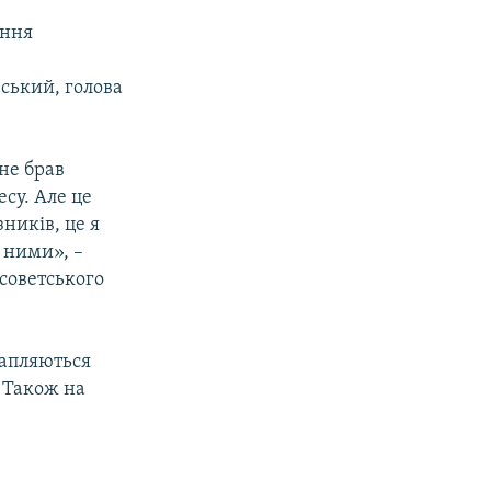
іння
ський, голова
 не брав
есу. Але це
зників, це я
 ними», –
ісоветського
рапляються
 Також на