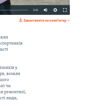
3:41
Завантажити на комп'ютер
EMBED
SHARE
ьких
нспортників
асті
ізників у
був, возили
ьшого
ьні чи
зи ремонтної,
сті люди,