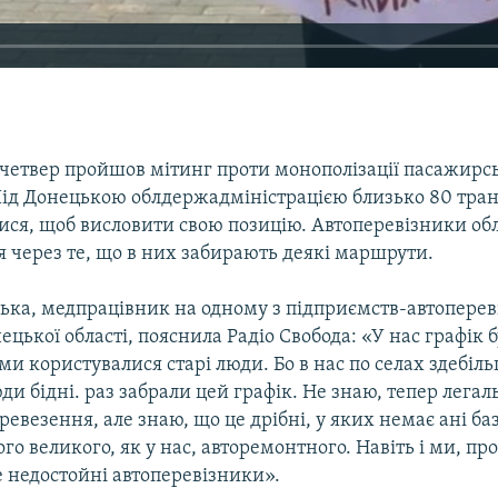
 четвер пройшов мітинг проти монополізації пасажирс
Під Донецькою облдержадміністрацією близько 80 тра
лися, щоб висловити свою позицію. Автоперевізники обл
 через те, що в них забирають деякі маршрути.
ька, медпрацівник на одному з підприємств-автоперев
ецької області, пояснила Радіо Свобода: «У нас графік 
ми користувалися старі люди. Бо в нас по селах здебіл
и бідні. раз забрали цей графік. Не знаю, тепер легал
ревезення, але знаю, що це дрібні, у яких немає ані ба
ого великого, як у нас, авторемонтного. Навіть і ми, про
е недостойні автоперевізники».