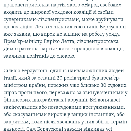
правоцентристська партія якого «Народ свободи»
входить до широкої урядової коаліції зі своїми
суперниками-лівоцентристами, може зруйнувати
цю коаліцію. Дехто з чільних союзників Берлусконі
вже заявив, що вирок не вплине на роботу уряду.
Прем’єр-міністр Енріко Летта, лівоцентристська
Демократична партія якого є провідною в коаліції,
закликав політиків до спокою.
Сільвіо Берлусконі, один із найзаможніших людей
Італії, який за останні 20 років тричі був прем’єр-
міністром країни, пережив уже близько 30 судових
справ проти нього, переважно за звинуваченнями у
фінансових шахрайствах і корупції. Всі вони досі
закінчувалися або позасудовими врегулюваннями,
або скасуваннями вироків у вищих інстанціях, або
закриттям, коли після зволікань у них збігав термін
давності. Сам Берлусконі завжди відкидав усі