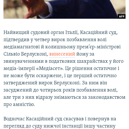
ВІДЕОУРОКИ «ELIFBE»
Русский
СВІДЧЕННЯ ОКУПАЦІЇ
Qırımtatar
УКРАЇНСЬКА ПРОБЛЕМА КРИМУ
Найвищий судовий орган Італії, Касаційний суд,
ДОЛУЧАЙСЯ!
ІНФОГРАФІКА
підтвердив у четвер вирок позбавлення волі
медіамагнатові й колишньому прем’єр-міністрові
Сільвіо Берлусконі,
винесений
йому за
звинуваченнями в податкових шахрайствах у його
Усі сайти RFE/RL
медіа-імперії «Медіасет». Це рішення остаточне і
не може бути оскаржене, і це перший остаточно
затверджений вирок Берлусконі. За ним він
засуджений до чотирьох років позбавлення волі,
але три з них відразу знімаються за законодавством
про амністію.
Водночас Касаційний суд скасував і повернув на
перегляд до суду нижчої інстанції іншу частину