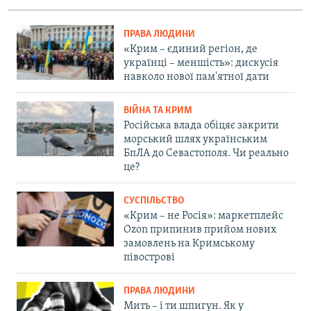
ПРАВА ЛЮДИНИ
«Крим – єдиний регіон, де
українці – меншість»: дискусія
навколо нової пам'ятної дати
ВІЙНА ТА КРИМ
Російська влада обіцяє закрити
морський шлях українським
БпЛА до Севастополя. Чи реально
це?
СУСПІЛЬСТВО
«Крим – не Росія»: маркетплейс
Ozon припинив прийом нових
замовлень на Кримському
півострові
ПРАВА ЛЮДИНИ
Мить – і ти шпигун. Як у