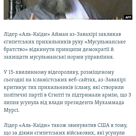
ВІДЕОУРОКИ «ELIFBE»
Русский
СВІДЧЕННЯ ОКУПАЦІЇ
Qırımtatar
УКРАЇНСЬКА ПРОБЛЕМА КРИМУ
Лідер «Аль-Каїди» Айман аз-Завахірі закликав
ДОЛУЧАЙСЯ!
ІНФОГРАФІКА
єгипетських прихильників руху «Мусульманське
братство» відкинути принципи демократії й
захищати мусульманські норми управління.
Усі сайти RFE/RL
У 15-хвилинному відеоролику, розміщеному
сьогодні на ісламістських веб-сайтах, аз-Завахірі
критикує тих прихильників ісламу, які створили
політичні партії в Єгипті та підтримали армію, що 3
липня усунула від влади президента Мухаммада
Мурсі.
Лідер «Аль-Каїди» також звинуватив США в тому,
що за діями єгипетських військових, які усунули