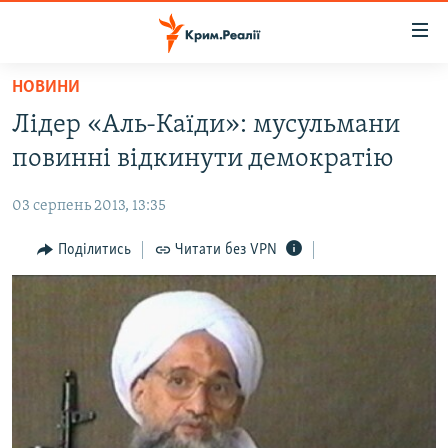
Доступність
посилання
Перейти
НОВИНИ
до
НОВИНИ
Лідер «Аль-Каїди»: мусульмани
основного
ВОДА.КРИМ
матеріалу
повинні відкинути демократію
ВІДЕО ТА ФОТО
Перейти
до
03 серпень 2013, 13:35
ПОЛІТИКА
основної
БЛОГИ
Поділитись
Читати без VPN
навігації
Перейти
ПОГЛЯД
до
ІНТЕРВ'Ю
пошуку
ВСЕ ЗА ДЕНЬ
СПЕЦПРОЕКТИ
ЯК ОБІЙТИ БЛОКУВАННЯ
ДЕПОРТАЦІЯ