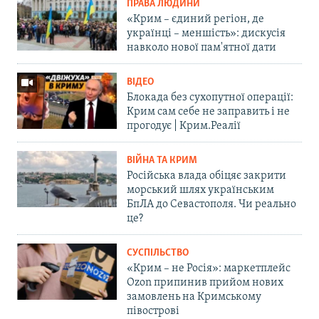
ПРАВА ЛЮДИНИ
«Крим – єдиний регіон, де
українці – меншість»: дискусія
навколо нової пам'ятної дати
ВІДЕО
Блокада без сухопутної операції:
Крим сам себе не заправить і не
прогодує | Крим.Реалії
ВІЙНА ТА КРИМ
Російська влада обіцяє закрити
морський шлях українським
БпЛА до Севастополя. Чи реально
це?
СУСПІЛЬСТВО
«Крим – не Росія»: маркетплейс
Ozon припинив прийом нових
замовлень на Кримському
півострові