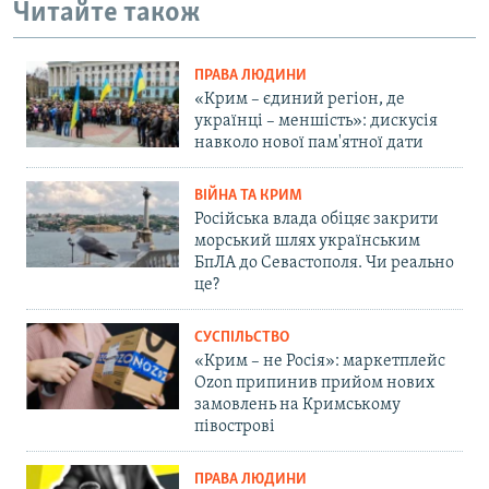
Читайте також
ПРАВА ЛЮДИНИ
«Крим – єдиний регіон, де
українці – меншість»: дискусія
навколо нової пам'ятної дати
ВІЙНА ТА КРИМ
Російська влада обіцяє закрити
морський шлях українським
БпЛА до Севастополя. Чи реально
це?
СУСПІЛЬСТВО
«Крим – не Росія»: маркетплейс
Ozon припинив прийом нових
замовлень на Кримському
півострові
ПРАВА ЛЮДИНИ