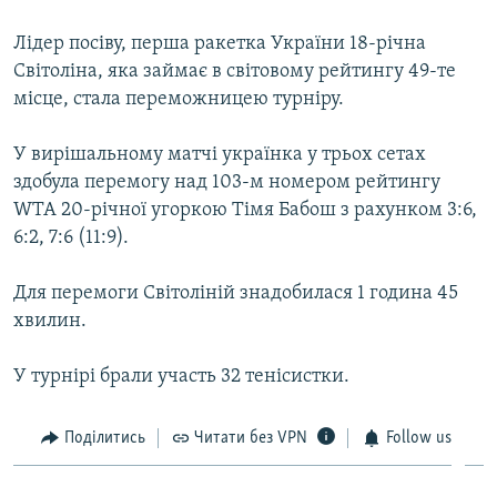
ВІДЕОУРОКИ «ELIFBE»
Русский
Лідер посіву, перша ракетка України 18-річна
СВІДЧЕННЯ ОКУПАЦІЇ
Світоліна, яка займає в світовому рейтингу 49-те
Qırımtatar
місце, стала переможницею турніру.
УКРАЇНСЬКА ПРОБЛЕМА КРИМУ
ДОЛУЧАЙСЯ!
ІНФОГРАФІКА
У вирішальному матчі українка у трьох сетах
здобула перемогу над 103-м номером рейтингу
WTA 20-річної угоркою Тімя Бабош з рахунком 3:6,
6:2, 7:6 (11:9).
Усі сайти RFE/RL
Для перемоги Світоліній знадобилася 1 година 45
хвилин.
У турнірі брали участь 32 тенісистки.
Поділитись
Читати без VPN
Follow us