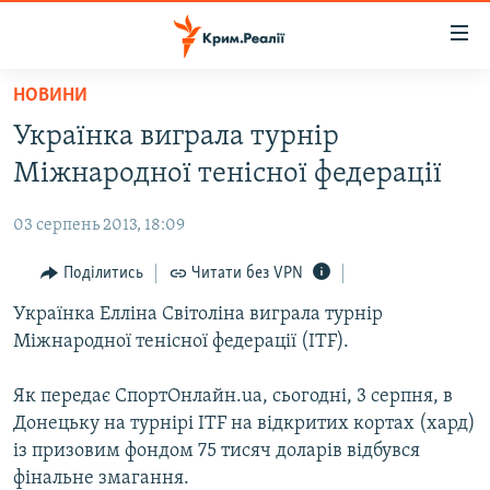
Доступність
посилання
Перейти
НОВИНИ
до
НОВИНИ
Українка виграла турнір
основного
ВОДА.КРИМ
матеріалу
Міжнародної тенісної федерації
ВІДЕО ТА ФОТО
Перейти
до
03 серпень 2013, 18:09
ПОЛІТИКА
основної
БЛОГИ
Поділитись
Читати без VPN
навігації
Перейти
ПОГЛЯД
Українка Елліна Світоліна виграла турнір
до
Міжнародної тенісної федерації (ITF).
ІНТЕРВ'Ю
пошуку
ВСЕ ЗА ДЕНЬ
Як передає СпортОнлайн.ua, сьогодні, 3 серпня, в
Донецьку на турнірі ITF на відкритих кортах (хард)
СПЕЦПРОЕКТИ
із призовим фондом 75 тисяч доларів відбувся
ЯК ОБІЙТИ БЛОКУВАННЯ
ДЕПОРТАЦІЯ
фінальне змагання.