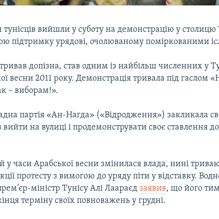
 тунісців вийшли у суботу на демонстрацію у столицю 
вою підтримку урядові, очолюваному поміркованими іс
тривав допізна, став одним із найбільш численних у Ту
ої весни 2011 року. Демонстрація тривала під гаслом «Н
ак – виборам!».
адна партія «Ан-Нагда» («Відродження») закликала св
вийти на вулиці і продемонструвати своє ставлення до
кій у часи Арабської весни змінилася влада, нині трива
кції протесту з вимогою до уряду піти у відставку. Вод
рем’єр-міністр Тунісу Алі Лаараєд
заявив
, що його ти
інця терміну своїх повноважень у грудні.