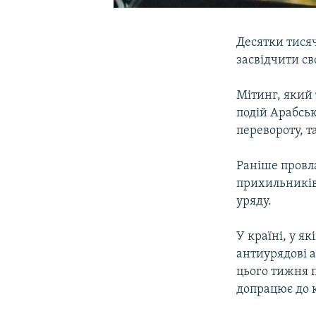
Десятки тисяч
засвідчити с
Мітинг, який 
подій Арабськ
перевороту, т
Раніше провл
прихильників 
уряду.
У країні, у я
антиурядові а
цього тижня п
допрацює до к