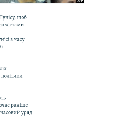
Тунісу, щоб
ламістами.
нісі з часу
і –
оїх
 політики
ють
ночас раніше
мчасовий уряд