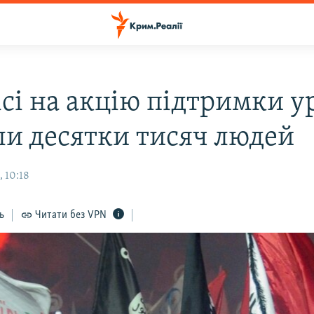
ісі на акцію підтримки у
и десятки тисяч людей
 10:18
ь
Читати без VPN