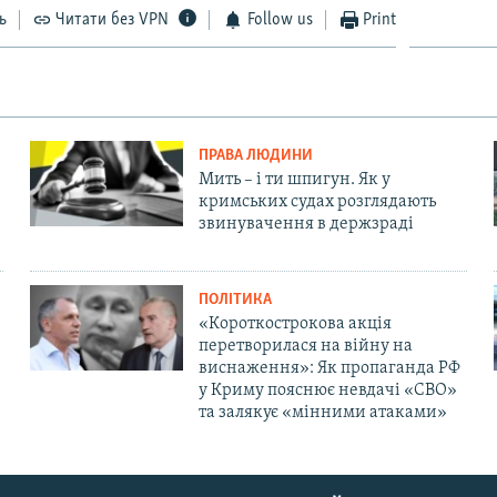
ь
Читати без VPN
Follow us
Print
ПРАВА ЛЮДИНИ
Мить – і ти шпигун. Як у
кримських судах розглядають
звинувачення в держзраді
ПОЛІТИКА
«Короткострокова акція
перетворилася на війну на
виснаження»: Як пропаганда РФ
у Криму пояснює невдачі «СВО»
та залякує «мінними атаками»