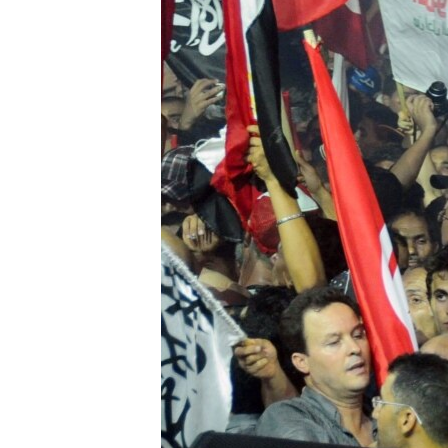
ВІДЕОУРОКИ «ELIFBE»
СВІДЧЕННЯ ОКУПАЦІЇ
УКРАЇНСЬКА ПРОБЛЕМА КРИМУ
ІНФОГРАФІКА