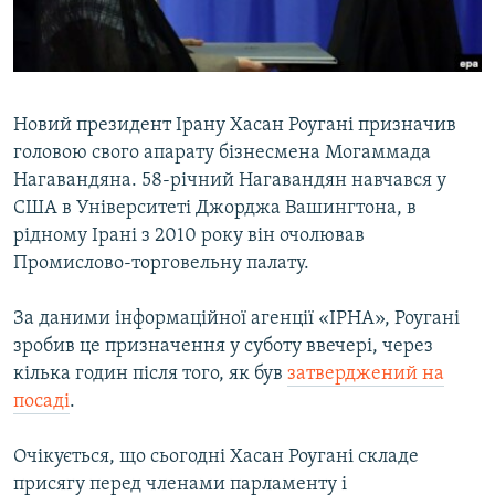
ВІДЕОУРОКИ «ELIFBE»
Русский
СВІДЧЕННЯ ОКУПАЦІЇ
Qırımtatar
УКРАЇНСЬКА ПРОБЛЕМА КРИМУ
Новий президент Ірану Хасан Роугані призначив
ДОЛУЧАЙСЯ!
ІНФОГРАФІКА
головою свого апарату бізнесмена Могаммада
Нагавандяна. 58-річний Нагавандян навчався у
США в Університеті Джорджа Вашингтона, в
рідному Ірані з 2010 року він очолював
Усі сайти RFE/RL
Промислово-торговельну палату.
За даними інформаційної агенції «ІРНА», Роугані
зробив це призначення у суботу ввечері, через
кілька годин після того, як був
затверджений на
посаді
.
Очікується, що сьогодні Хасан Роугані складе
присягу перед членами парламенту і