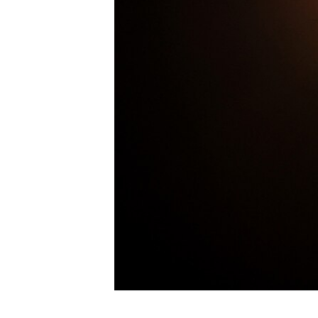
ВІДЕОУРОКИ «ELIFBE»
СВІДЧЕННЯ ОКУПАЦІЇ
УКРАЇНСЬКА ПРОБЛЕМА КРИМУ
ІНФОГРАФІКА