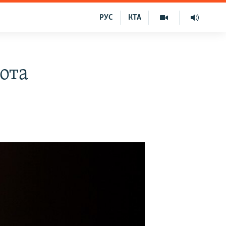
РУС
КТА
ота