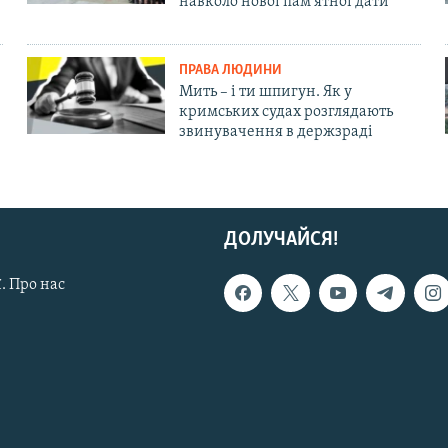
навколо нової пам'ятної дати
ПРАВА ЛЮДИНИ
Мить – і ти шпигун. Як у
кримських судах розглядають
звинувачення в держзраді
ДОЛУЧАЙСЯ!
. Про нас