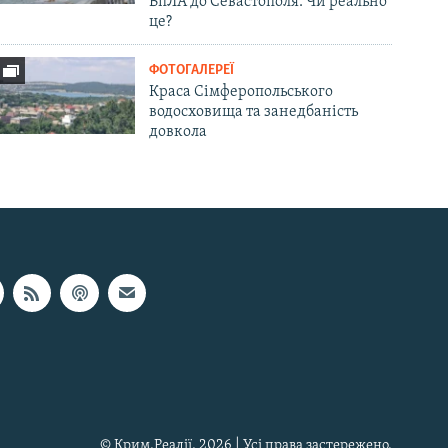
БпЛА до Севастополя. Чи реально
це?
ФОТОГАЛЕРЕЇ
Краса Сімферопольського
водосховища та занедбаність
довкола
© Крим.Реалії, 2026 | Усі права застережено.