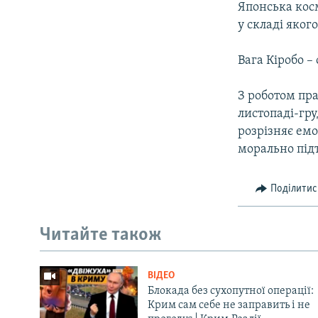
Японська кос
у складі яког
Вага Кіробо –
З роботом пр
листопаді-гру
розрізняє емо
морально під
Поділитис
Читайте також
ВІДЕО
Блокада без сухопутної операції:
Крим сам себе не заправить і не