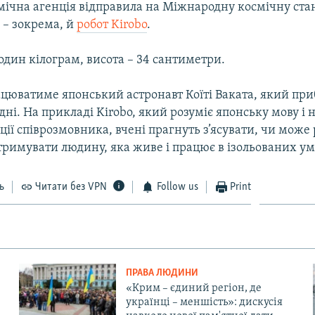
мічна агенція відправила на Міжнародну космічну ста
о – зокрема, й
робот Kirobo
.
 один кілограм, висота – 34 сантиметри.
ацюватиме японський астронавт Коїті Ваката, який при
дні. На прикладі Kirobo, який розуміє японську мову і н
ції співрозмовника, вчені прагнуть з’ясувати, чи може
тримувати людину, яка живе і працює в ізольованих ум
ь
Читати без VPN
Follow us
Print
ПРАВА ЛЮДИНИ
«Крим – єдиний регіон, де
українці – меншість»: дискусія