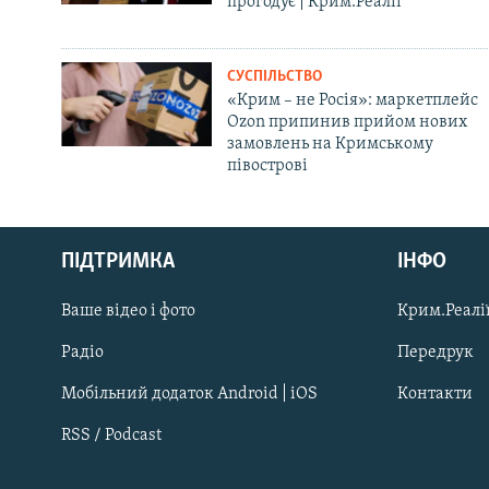
прогодує | Крим.Реалії
СУСПІЛЬСТВО
«Крим – не Росія»: маркетплейс
Ozon припинив прийом нових
замовлень на Кримському
півострові
Русский
ПІДТРИМКА
ІНФО
Qırımtatar
Ваше відео і фото
Крим.Реалії
ДОЛУЧАЙСЯ!
Радіо
Передрук
Мобільний додаток Android | iOS
Контакти
RSS / Podcast
Усі сайти RFE/RL